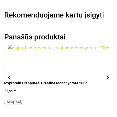
Rekomenduojame kartu įsigyti
Panašūs produktai
Myprotein Creapure® Creatine Monohydrate 500g
My
27,99
€
14
Į krepšelį
P