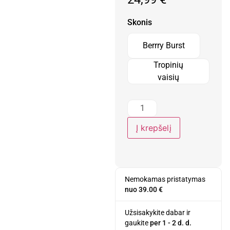
Skonis
Berrry Burst
Tropinių
vaisių
Į krepšelį
Nemokamas pristatymas
nuo 39.00 €
Užsisakykite dabar ir
gaukite
per 1 - 2 d. d.