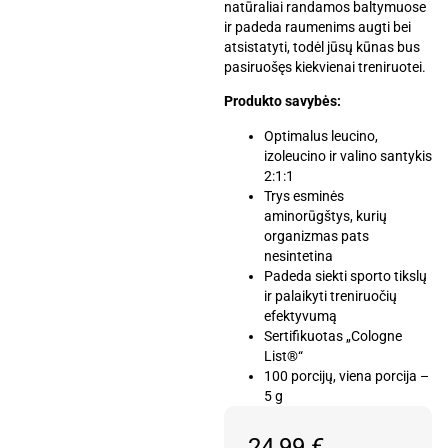
natūraliai randamos baltymuose
ir padeda raumenims augti bei
atsistatyti, todėl jūsų kūnas bus
pasiruošęs kiekvienai treniruotei.
Produkto savybės:
Optimalus leucino,
izoleucino ir valino santykis
2:1:1
Trys esminės
aminorūgštys, kurių
organizmas pats
nesintetina
Padeda siekti sporto tikslų
ir palaikyti treniruočių
efektyvumą
Sertifikuotas „Cologne
List®“
100 porcijų, viena porcija –
5 g
24,99
€