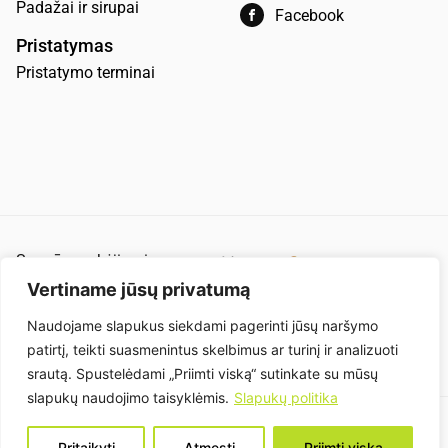
Padažai ir sirupai
Facebook
Pristatymas
Pristatymo terminai
Saugūs mokėjimai
Pirkimo ir pardavimo taisyklės
Vertiname jūsų privatumą
Privatumo politika
Naudojame slapukus siekdami pagerinti jūsų naršymo
patirtį, teikti suasmenintus skelbimus ar turinį ir analizuoti
Slapukai
srautą. Spustelėdami „Priimti viską“ sutinkate su mūsų
slapukų naudojimo taisyklėmis.
Slapukų politika
Papildų grupė, UAB (Įmonės kodas: 304863893). Senasis Ukmergės kel. 4, Užubalių
Pritaikyti
Atmesti
Priimti viską
k., LT-14302 Vilniaus r.