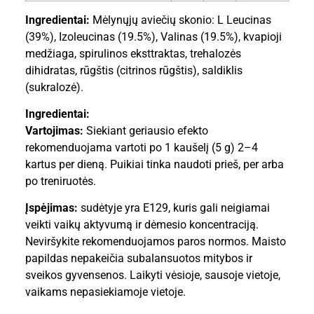
Ingredientai:
Mėlynųjų aviečių skonio: L Leucinas
(39%), Izoleucinas (19.5%), Valinas (19.5%), kvapioji
medžiaga, spirulinos eksttraktas, trehalozės
dihidratas, rūgštis (citrinos rūgštis), saldiklis
(sukralozė).
Ingredientai:
Vartojimas:
Siekiant geriausio efekto
rekomenduojama vartoti po 1 kaušelį (5 g) 2–4
kartus per dieną. Puikiai tinka naudoti prieš, per arba
po treniruotės.
Įspėjimas:
sudėtyje yra E129, kuris gali neigiamai
veikti vaikų aktyvumą ir dėmesio koncentraciją.
Neviršykite rekomenduojamos paros normos. Maisto
papildas nepakeičia subalansuotos mitybos ir
sveikos gyvensenos. Laikyti vėsioje, sausoje vietoje,
vaikams nepasiekiamoje vietoje.