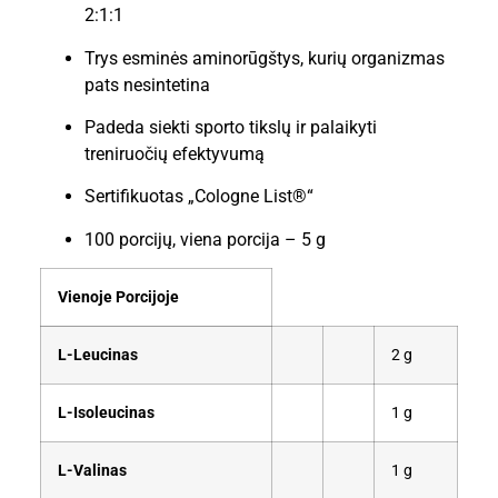
2:1:1
Trys esminės aminorūgštys, kurių organizmas
pats nesintetina
Padeda siekti sporto tikslų ir palaikyti
treniruočių efektyvumą
Sertifikuotas „Cologne List®“
100 porcijų, viena porcija – 5 g
Vienoje Porcijoje
L-Leucinas
2 g
L-Isoleucinas
1 g
L-Valinas
1 g