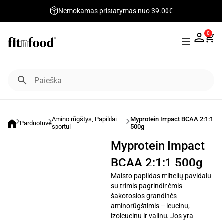
Nemokamas pristatymas nuo 39.00€
0
Amino rūgštys
,
Papildai
Myprotein Impact BCAA 2:1:1
Parduotuvė
sportui
500g
Myprotein Impact
BCAA 2:1:1 500g
Maisto papildas miltelių pavidalu
su trimis pagrindinėmis
šakotosios grandinės
aminorūgštimis – leucinu,
izoleucinu ir valinu. Jos yra