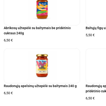
Abrikosų užtepėlė su baltymais be pridėtinio
Baltųjų figų 
cukraus 240g
5,50
€
6,50
€
Raudonųjų apelsinų užtepėlė su baltymais 240 g
Raudonųjų ap
pridėtinio cu
6,50
€
6,50
€