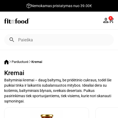
Nemokamas pristatymas nuo 39.00€
0
Parduotuvė
Kremai
Kremai
Baltyminiai kremai – daug baltymų, be pridėtinio cukraus, todėl šie
puikiai tinka ir laikantis subalansuotos mitybos. Idealiai dera su
košėmis, baltyminiais blynais, sveikais desertais. Puikus
pasirinkimas tiek sportuojantiems, tiek visiems, kurie nori skanauti
sąmoningai.