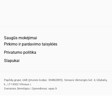
Saugūs mokėjimai
Pirkimo ir pardavimo taisyklės
Privatumo politika
Slapukai
Papildų grupė, UAB (Įmonės kodas: 304863893). Senasis Ukmergės kel. 4, Užubalių
k., LT-14302 Vilniaus r.
Svetainės žėmėlapis
| Sprendimas:
epas.lt