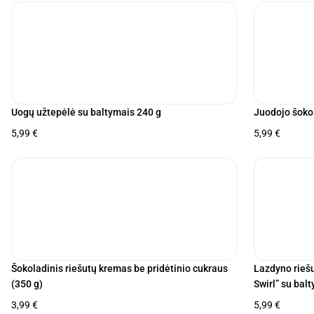
Uogų užtepėlė su baltymais 240 g
Juodojo šoko
5,99
€
5,99
€
Šokoladinis riešutų kremas be pridėtinio cukraus
Lazdyno riešu
(350 g)
Swirl” su bal
3,99
€
5,99
€