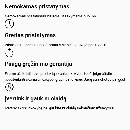
Nemokamas pristatymas
Nemokamas pristatymas visiems užsakymams nuo 39€.
Greitas pristatymas
Pristatome į namus ar paštomatus visoje Lietuvoje per 1-2 d. d.
Pinigų grąžinimo garantija
Esame užtikrinti savo produktų skoniu ir kokybe, todėl jeigu būsite
nepatenkinti skoniu ar kokybe, grąžinsime visus Jūsų sumokėtus pinigus!
Įvertink ir gauk nuolaidą
Įvertink skonį ir kokybę bei gaukite nuolaidą sekančiam užsakymui.