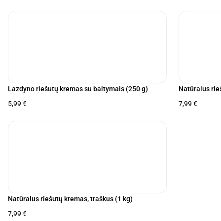
Lazdyno riešutų kremas su baltymais (250 g)
Natūralus rie
5,99
€
7,99
€
Natūralus riešutų kremas, traškus (1 kg)
7,99
€