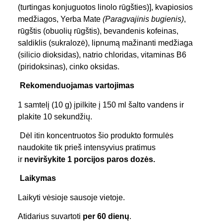
(turtingas konjuguotos linolo rūgšties)], kvapiosios
medžiagos, Yerba Mate
(Paragvajinis bugienis)
,
rūgštis (obuolių rūgštis), bevandenis kofeinas,
saldiklis (sukralozė), lipnumą mažinanti medžiaga
(silicio dioksidas), natrio chloridas, vitaminas B6
(piridoksinas), cinko oksidas.
Rekomenduojamas vartojimas
1 samtelį (10 g) įpilkite į 150 ml šalto vandens ir
plakite 10 sekundžių.
Dėl itin koncentruotos šio produkto formulės
naudokite tik prieš intensyvius pratimus
ir
neviršykite 1 porcijos paros dozės.
Laikymas
Laikyti vėsioje sausoje vietoje.
Atidarius suvartoti
per 60 dienų
.