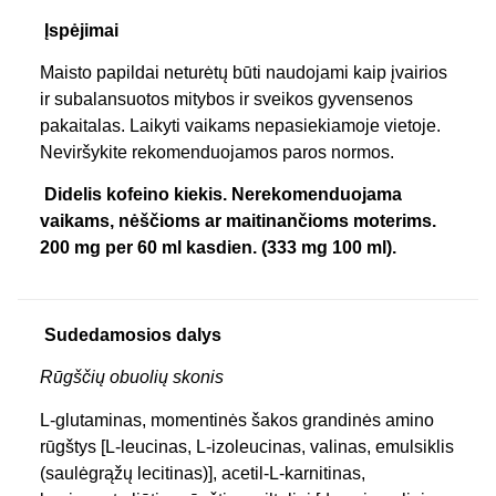
Įspėjimai
Maisto papildai neturėtų būti naudojami kaip įvairios
ir subalansuotos mitybos ir sveikos gyvensenos
pakaitalas. Laikyti vaikams nepasiekiamoje vietoje.
Neviršykite rekomenduojamos paros normos.
Didelis kofeino kiekis. Nerekomenduojama
vaikams, nėščioms ar maitinančioms moterims.
200 mg per 60 ml kasdien. (333 mg 100 ml).
Sudedamosios dalys
Rūgščių obuolių skonis
L-glutaminas, momentinės šakos grandinės amino
rūgštys [L-leucinas, L-izoleucinas, valinas, emulsiklis
(saulėgrąžų lecitinas)], acetil-L-karnitinas,