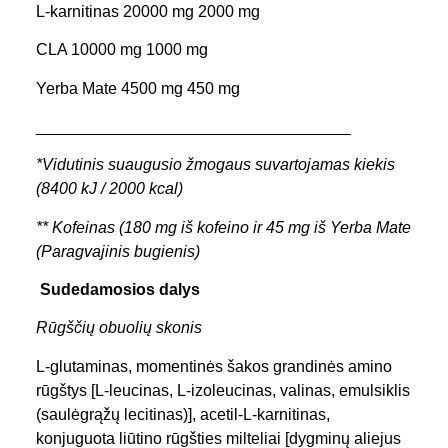
L-karnitinas 20000 mg 2000 mg
CLA 10000 mg 1000 mg
Yerba Mate 4500 mg 450 mg
___________________________________
*Vidutinis suaugusio žmogaus suvartojamas kiekis
(8400 kJ / 2000 kcal)
** Kofeinas (180 mg iš kofeino ir 45 mg iš Yerba Mate
(Paragvajinis bugienis)
Sudedamosios dalys
Rūgščių obuolių skonis
L-glutaminas, momentinės šakos grandinės amino
rūgštys [L-leucinas, L-izoleucinas, valinas, emulsiklis
(saulėgrąžų lecitinas)], acetil-L-karnitinas,
konjuguota liūtino rūgšties milteliai [dygminų aliejus