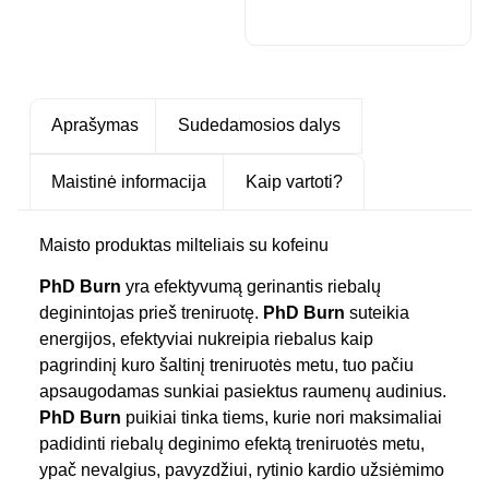
Aprašymas
Sudedamosios dalys
Maistinė informacija
Kaip vartoti?
Maisto produktas milteliais
su kofeinu
PhD Burn
yra efektyvumą gerinantis riebalų
deginintojas prieš treniruotę.
PhD Burn
suteikia
energijos, efektyviai nukreipia riebalus kaip
pagrindinį kuro šaltinį treniruotės metu, tuo pačiu
apsaugodamas sunkiai pasiektus raumenų audinius.
PhD Burn
puikiai tinka tiems, kurie nori maksimaliai
padidinti riebalų deginimo efektą treniruotės metu,
ypač nevalgius, pavyzdžiui, rytinio kardio užsiėmimo