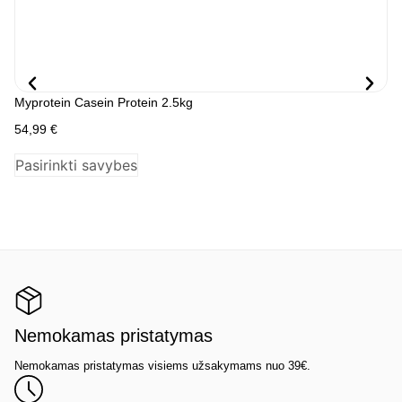
Myprotein Casein Protein 2.5kg
My
54,99
€
24
Pasirinkti savybes
P
Nemokamas pristatymas
Nemokamas pristatymas visiems užsakymams nuo 39€.