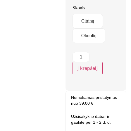
Skonis
Citrinų
Obuolių
Į krepšelį
Nemokamas pristatymas
nuo 39.00 €
Užsisakykite dabar ir
gaukite
per 1 - 2 d. d.