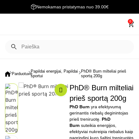
Nemokamas pristatymas nuo 39.00€
0
Papildai energijai
,
Papildai
PhD® Burn milteliai prieš
Parduotuvė
sportui
sportą 200g
PhD® Burn milteliai
prieš sportą 200g
PhD Burn
yra efektyvumą
gerinantis riebalų deginintojas
prieš treniruotę.
PhD
Burn
suteikia energijos,
efektyviai nukreipia riebalus kaip
pagrindinį kuro šaltinį treniruotės