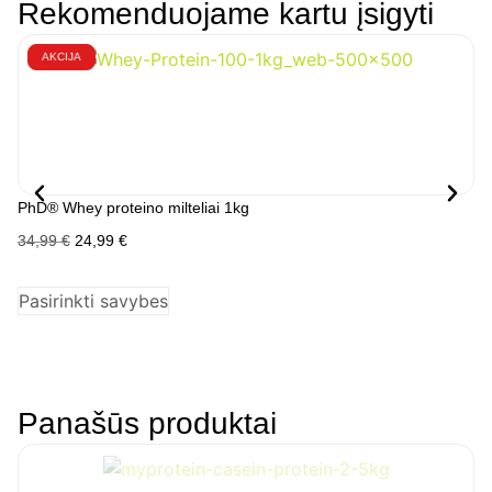
Rekomenduojame kartu įsigyti
AKCIJA
PhD® Whey proteino milteliai 1kg
Ph
34,99
€
24,99
€
14
Į 
Pasirinkti savybes
Panašūs produktai