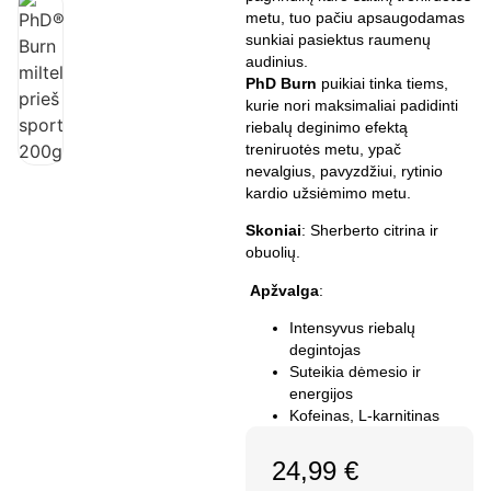
metu, tuo pačiu apsaugodamas
sunkiai pasiektus raumenų
audinius.
PhD Burn
puikiai tinka tiems,
kurie nori maksimaliai padidinti
riebalų deginimo efektą
treniruotės metu, ypač
nevalgius, pavyzdžiui, rytinio
kardio užsiėmimo metu.
Skoniai
: Sherberto citrina ir
obuolių.
Apžvalga
:
Intensyvus riebalų
degintojas
Suteikia dėmesio ir
energijos
Kofeinas, L-karnitinas
24,99
€