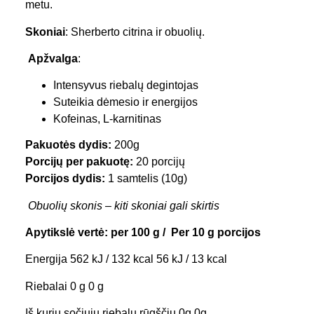
metu.
Skoniai
: Sherberto citrina ir obuolių.
Apžvalga
:
Intensyvus riebalų degintojas
Suteikia dėmesio ir energijos
Kofeinas, L-karnitinas
Pakuotės dydis:
200g
Porcijų per pakuotę:
20 porcijų
Porcijos dydis:
1 samtelis (10g)
Obuolių skonis – kiti skoniai gali skirtis
Apytikslė vertė: per 100 g / Per 10 g porcijos
Energija 562 kJ / 132 kcal 56 kJ / 13 kcal
Riebalai 0 g 0 g
Iš kurių sočiųjų riebalų rūgščių 0g 0g