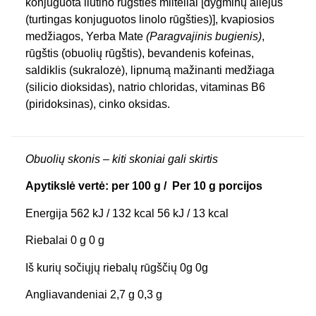
konjuguota liūtino rūgšties milteliai [dygminų aliejus
(turtingas konjuguotos linolo rūgšties)], kvapiosios
medžiagos, Yerba Mate
(Paragvajinis bugienis)
,
rūgštis (obuolių rūgštis), bevandenis kofeinas,
saldiklis (sukralozė), lipnumą mažinanti medžiaga
(silicio dioksidas), natrio chloridas, vitaminas B6
(piridoksinas), cinko oksidas.
Obuolių skonis – kiti skoniai gali skirtis
Apytikslė vertė: per 100 g / Per 10 g porcijos
Energija 562 kJ / 132 kcal 56 kJ / 13 kcal
Riebalai 0 g 0 g
Iš kurių sočiųjų riebalų rūgščių 0g 0g
Angliavandeniai 2,7 g 0,3 g