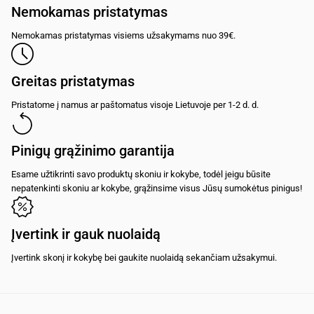
Nemokamas pristatymas
Nemokamas pristatymas visiems užsakymams nuo 39€.
Greitas pristatymas
Pristatome į namus ar paštomatus visoje Lietuvoje per 1-2 d. d.
Pinigų grąžinimo garantija
Esame užtikrinti savo produktų skoniu ir kokybe, todėl jeigu būsite
nepatenkinti skoniu ar kokybe, grąžinsime visus Jūsų sumokėtus pinigus!
Įvertink ir gauk nuolaidą
Įvertink skonį ir kokybę bei gaukite nuolaidą sekančiam užsakymui.