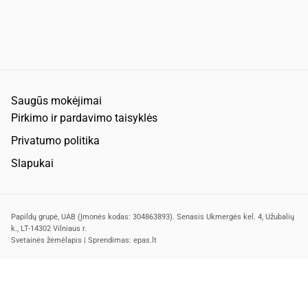
Saugūs mokėjimai
Pirkimo ir pardavimo taisyklės
Privatumo politika
Slapukai
Papildų grupė, UAB (Įmonės kodas: 304863893). Senasis Ukmergės kel. 4, Užubalių
k., LT-14302 Vilniaus r.
Svetainės žėmėlapis
| Sprendimas:
epas.lt