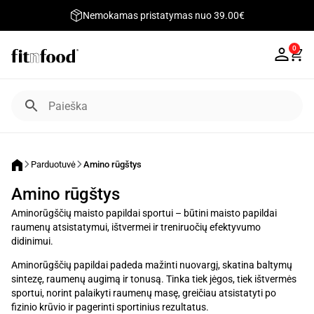
Nemokamas pristatymas nuo 39.00€
0
Parduotuvė
Amino rūgštys
Amino rūgštys
Aminorūgščių maisto papildai sportui – būtini maisto papildai
raumenų atsistatymui, ištvermei ir treniruočių efektyvumo
didinimui.
Aminorūgščių papildai padeda mažinti nuovargį, skatina baltymų
sintezę, raumenų augimą ir tonusą. Tinka tiek jėgos, tiek ištvermės
sportui, norint palaikyti raumenų masę, greičiau atsistatyti po
fizinio krūvio ir pagerinti sportinius rezultatus.