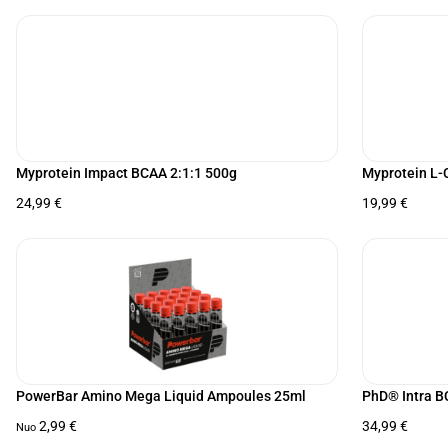
Myprotein Impact BCAA 2:1:1 500g
Myprotein L-
24,99
€
19,99
€
PowerBar Amino Mega Liquid Ampoules 25ml
PhD® Intra B
2,99
€
34,99
€
Nuo