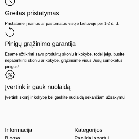
Greitas pristatymas
Pristatome į namus ar paštomatus visoje Lietuvoje per 1-2 d. d.
Pinigų grąžinimo garantija
Esame užtikrinti savo produktų skoniu ir kokybe, todėl jeigu būsite
nepatenkinti skoniu ar kokybe, grąžinsime visus Jūsų sumokėtus
pinigus!
Įvertink ir gauk nuolaidą
Įvertink skonį ir kokybę bei gaukite nuolaidą sekančiam užsakymui.
Informacija
Kategorijos
Blogas
Papildai sportui