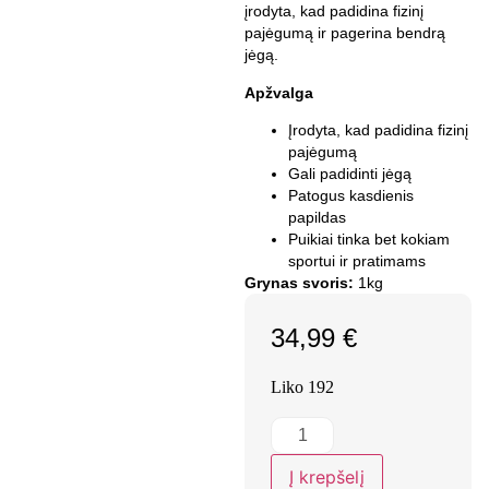
įrodyta, kad padidina fizinį
pajėgumą ir pagerina bendrą
jėgą.
Apžvalga
Įrodyta, kad padidina fizinį
pajėgumą
Gali padidinti jėgą
Patogus kasdienis
papildas
Puikiai tinka bet kokiam
sportui ir pratimams
Grynas svoris:
1kg
34,99
€
Liko 192
Į krepšelį