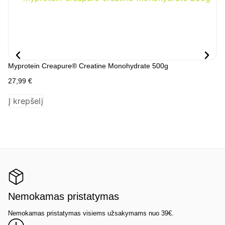
Myprotein Creapure® Creatine Monohydrate 500g
My
27,99
€
24
Į krepšelį
P
Nemokamas pristatymas
Nemokamas pristatymas visiems užsakymams nuo 39€.