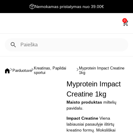
Nemokamas pristatymas nuo 39.00€
0
Kreatinas
,
Papildai
Myprotein Impact Creatine
Parduotuvė
sportui
1kg
Myprotein Impact
Creatine 1kg
Maisto produktas
miltelių
pavidalu.
Impact Creatine
Viena
labiausiai pasaulyje ištirtų
kreatino formų. Moksliškai