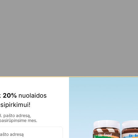
 
20% 
nuolaidos 
sipirkimui!
. pašto adresą,
pasirūpinsime mes.