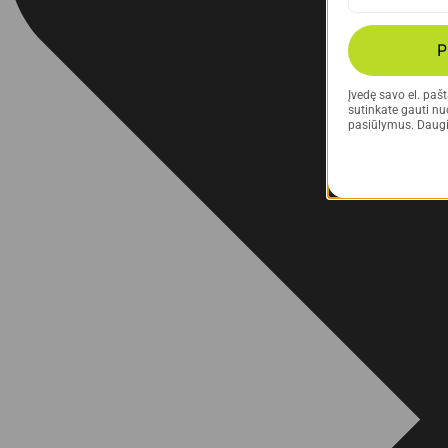
P
Įvedę savo el. paš
sutinkate gauti nuo
pasiūlymus. Daugi