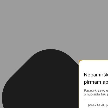
Nepamiršk
pirmam 
ap
Parašyk savo el
o nuolaida 
tau 