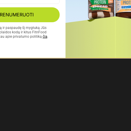
RENUMERUOTI
tą ir paspaudę šį mygtuką Jūs 
laidos kodą ir kitus FitnFood 
au apie privatumo politiką 
čia
.