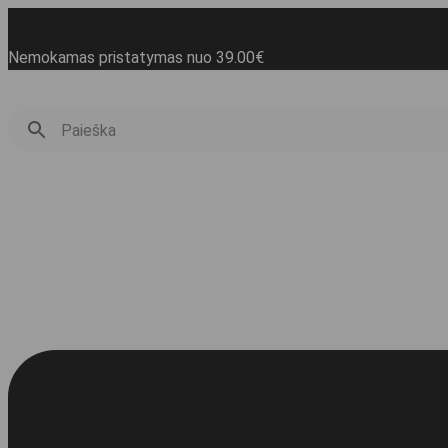
Eiti
prie
turinio
Nemokamas pristatymas nuo 39.00€