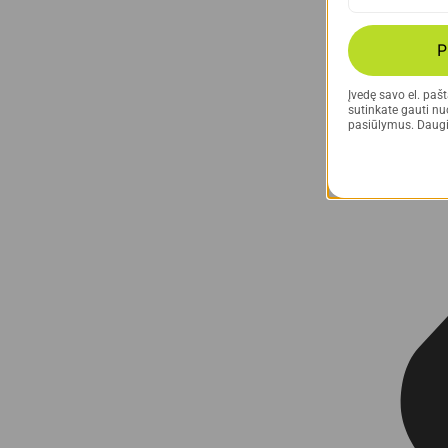
P
Įvedę savo el. paš
sutinkate gauti nuo
pasiūlymus. Daugi