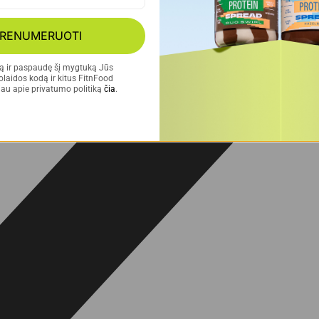
RENUMERUOTI
tą ir paspaudę šį mygtuką Jūs 
laidos kodą ir kitus FitnFood 
au apie privatumo politiką 
čia
.