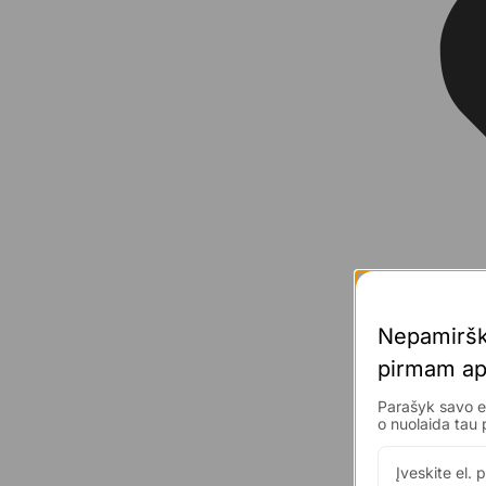
Nepamiršk
pirmam 
ap
Parašyk savo el
o nuolaida 
tau 