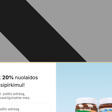
 
20% 
nuolaidos 
sipirkimui!
. pašto adresą,
pasirūpinsime mes.