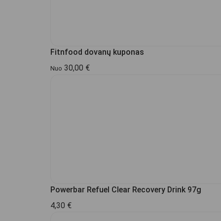
Fitnfood dovanų kuponas
30,00
€
Nuo
Powerbar Refuel Clear Recovery Drink 97g
4,30
€