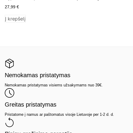
27,99
€
24
Į krepšelį
P
Nemokamas pristatymas
Nemokamas pristatymas visiems užsakymams nuo 39€.
Greitas pristatymas
Pristatome į namus ar paštomatus visoje Lietuvoje per 1-2 d. d.