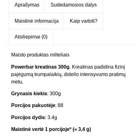
Aprašymas
Sudedamosios dalys
Maistinė informacija
Kaip vartoti?
Atsiliepimai (0)
Maisto produktas milteliais
Powerbar kreatinas 300g
. Kreatinas padidina fizinį
pajėgumą trumpalaikių, didelio intensyvumo pratimų
metu.
Grynasis kiekis
: 300g
Porcijos pakuotėje
: 88
Porcijos dydis
: 3.4g
Maistinė vertė 1 porcijoje* (= 3,4 g)