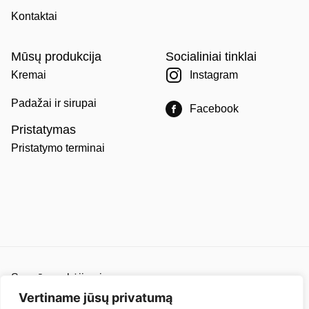
Kontaktai
Mūsų produkcija
Socialiniai tinklai
Kremai
Instagram
Padažai ir sirupai
Facebook
Pristatymas
Pristatymo terminai
Saugūs mokėjimai
Pirkimo ir pardavimo taisyklės
Vertiname jūsų privatumą