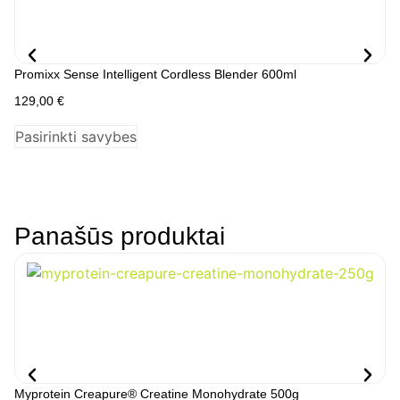
Promixx Sense Intelligent Cordless Blender 600ml
Pr
129,00
€
14
Pasirinkti savybes
P
Panašūs produktai
Myprotein Creapure® Creatine Monohydrate 500g
My