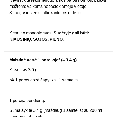
Neviršykite rekomenduojamos paros normos. Laikyti
mažiems vaikams nepasiekiamoje vietoje.
Suaugusiesiems, atliekantiems didelio
Kreatino monohidratas.
Sudėtyje gali būti:
KIAUŠINIŲ, SOJOS, PIENO.
Maistinė vertė 1 porcijoje* (= 3,4 g)
Kreatinas 3,0 g
*≙ 1 paros dozė / apytiksl. 1 samtelis
1 porcija per dieną.
Sumaišykite 3,4 g (maždaug 1 samtelis) su 200 ml
vandens arba sulčių.