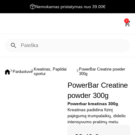
Nemokamas pristatymas nuo 39.00€
0
Kreatinas
,
Papildai
PowerBar Creatine powder
Parduotuvė
sportui
300g
PowerBar Creatine
powder 300g
Powerbar kreatinas 300g
.
Kreatinas padidina fizinį
pajėgumą trumpalaikių, didelio
intensyvumo pratimų metu.