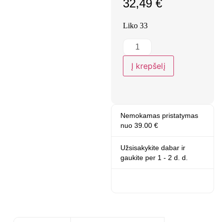
32,49
€
Liko 33
Į krepšelį
Nemokamas pristatymas
nuo 39.00 €
Užsisakykite dabar ir
gaukite
per 1 - 2 d. d.