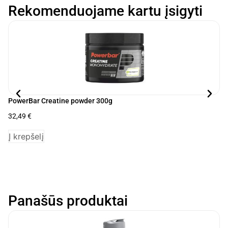
Rekomenduojame kartu įsigyti
PowerBar Creatine powder 300g
Po
32,49
€
43
Į krepšelį
P
Panašūs produktai