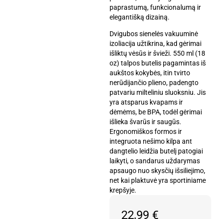
paprastumą, funkcionalumą ir
elegantišką dizainą.
Dvigubos sienelės vakuuminė
izoliacija užtikrina, kad gėrimai
išliktų vėsūs ir švieži. 550 ml (18
oz) talpos butelis pagamintas iš
aukštos kokybės, itin tvirto
nerūdijančio plieno, padengto
patvariu milteliniu sluoksniu. Jis
yra atsparus kvapams ir
dėmėms, be BPA, todėl gėrimai
išlieka švarūs ir saugūs.
Ergonomiškos formos ir
integruota nešimo kilpa ant
dangtelio leidžia butelį patogiai
laikyti, o sandarus uždarymas
apsaugo nuo skysčių išsiliejimo,
net kai plaktuvė yra sportiniame
krepšyje.
22,99
€