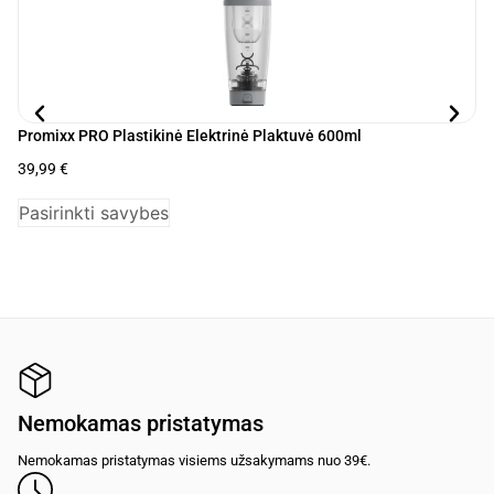
Promixx PRO Plastikinė Elektrinė Plaktuvė 600ml
Pr
39,99
€
22
Pasirinkti savybes
P
Nemokamas pristatymas
Nemokamas pristatymas visiems užsakymams nuo 39€.