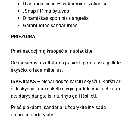
Dvigubos sienelės vakuuminė izoliacija
„Snap-fit“ maišytuvas
Dinamiškas sportinis dangtelis
Garantuotas sandarumas
PRIEŽIŪRA
Prieš naudojimą kruopščiai nuplaukite.
Geriausiems rezultatams pasiekti pirmiausia įpilkite
skysčio, o tada miltelius.
ĮSPĖJIMAS
– Nenaudokite karštų skysčių. Karšti ar
šilti skysčiai gali sukelti slėgio padidėjimą, dėl kurio
atsidarys dangtelis ir turinys gali išsilieti.
Prieš plakdami sandariai uždarykite ir visada
atsargiai atidarykite.