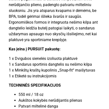
nerūdijančio plieno, padengto patvariu milteliniu
sluoksniu. Jis yra atsparus kvapams ir dėmėms, be
BPA, todėl gėrimai išlieka švarūs ir saugūs.
Ergonomiškos formos ir integruota nešimo kilpa ant
dangtelio leidžia butelį patogiai laikyti, o sandarus
uždarymas apsaugo nuo skysčių išsiliejimo, net kai
plaktuvė yra sportiniame krepšyje.
Kas įeina į PURSUIT pakuotę:
1 x Dvigubos sienelės izoliuota plaktuvė
1 x Sandarus sportinis dangtelis su nešimo kilpa
1 x Minkštų kraštų kupolinis „Snap-fit“ maišytuvas
1 x Etiketė su instrukcijomis
TECHNINĖS SPECIFIKACIJOS
550 ml / 18 oz
Aukštos kokybės nerūdijantis plienas
Patvari miltelinė danga