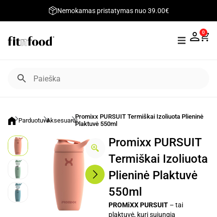
Nemokamas pristatymas nuo 39.00€
0
Promixx PURSUIT Termiškai Izoliuota Plieninė
Parduotuvė
Aksesuarai
Plaktuvė 550ml
Promixx PURSUIT
Termiškai Izoliuota
Plieninė Plaktuvė
550ml
PROMiXX PURSUIT
– tai
plaktuvė, kuri sujungia