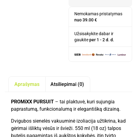
Nemokamas pristatymas
nuo 39.00 €
Užsisakykite dabar ir
gaukite
per 1 - 2 d. d.
Aprašymas
Atsiliepimai (0)
PROMiXX PURSUIT
– tai plaktuvė, kuri sujungia
paprastumą, funkcionalumą ir elegantišką dizainą.
Dvigubos sienelės vakuuminė izoliacija užtikrina, kad
gėrimai išliktų vėsūs ir švieži. 550 ml (18 oz) talpos
butelis pagamintas iš aukštos kokybės, itin tvirto