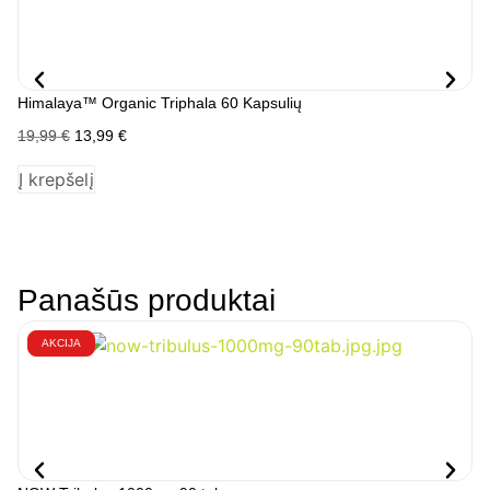
Himalaya™ Organic Triphala 60 Kapsulių
NO
19,99
€
13,99
€
11
Į krepšelį
D
Panašūs produktai
AKCIJA