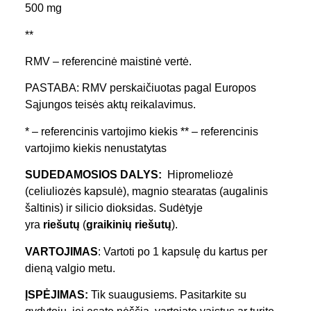
500 mg
**
RMV – referencinė maistinė vertė.
PASTABA: RMV perskaičiuotas pagal Europos
Sąjungos teisės aktų reikalavimus.
* – referencinis vartojimo kiekis ** – referencinis
vartojimo kiekis nenustatytas
SUDEDAMOSIOS DALYS:
Hipromeliozė
(celiuliozės kapsulė), magnio stearatas (augalinis
šaltinis) ir silicio dioksidas. Sudėtyje
yra
riešutų
(
graikinių
riešutų
).
VARTOJIMAS
: Vartoti po 1 kapsulę du kartus per
dieną valgio metu.
ĮSPĖJIMAS:
Tik suaugusiems. Pasitarkite su