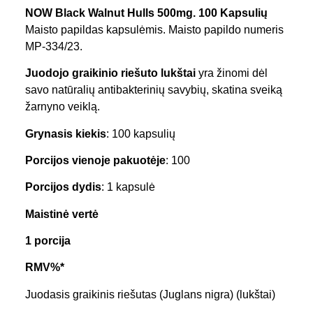
NOW Black Walnut Hulls 500mg. 100 Kapsulių
Maisto papildas kapsulėmis. Maisto papildo numeris
MP-334/23.
Juodojo graikinio riešuto lukštai
yra žinomi dėl
savo natūralių antibakterinių savybių, skatina sveiką
žarnyno veiklą.
Grynasis kiekis
: 100 kapsulių
Porcijos vienoje pakuotėje
: 100
Porcijos dydis
: 1 kapsulė
Maistinė vertė
1 porcija
RMV%*
Juodasis graikinis riešutas (Juglans nigra) (lukštai)