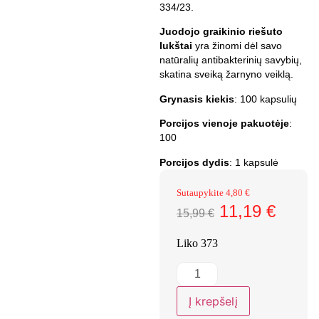
334/23.
Juodojo graikinio riešuto
lukštai
yra žinomi dėl savo
natūralių antibakterinių savybių,
skatina sveiką žarnyno veiklą.
Grynasis kiekis
: 100 kapsulių
Porcijos vienoje pakuotėje
:
100
Porcijos dydis
: 1 kapsulė
Sutaupykite
4,80
€
11,19
€
15,99
€
Liko 373
Į krepšelį