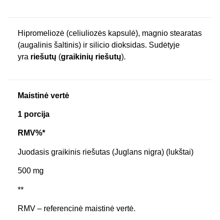
Hipromeliozė (celiuliozės kapsulė), magnio stearatas
(augalinis šaltinis) ir silicio dioksidas. Sudėtyje
yra
riešutų
(
graikinių
riešutų
).
Maistinė vertė
1 porcija
RMV%*
Juodasis graikinis riešutas (Juglans nigra) (lukštai)
500 mg
**
RMV – referencinė maistinė vertė.