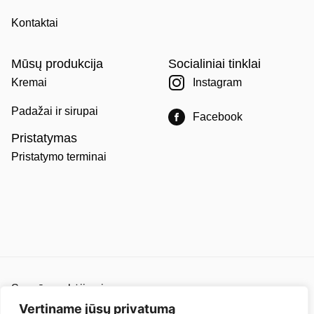
Kontaktai
Mūsų produkcija
Socialiniai tinklai
Kremai
Instagram
Padažai ir sirupai
Facebook
Pristatymas
Pristatymo terminai
Saugūs mokėjimai
Pirkimo ir pardavimo taisyklės
Vertiname jūsų privatumą