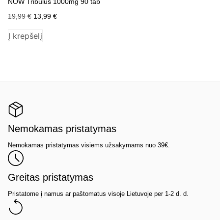
NOW Tribulus 1000mg 90 tab
NO
19,99
€
13,99
€
38
Į krepšelį
Į 
Nemokamas pristatymas
Nemokamas pristatymas visiems užsakymams nuo 39€.
Greitas pristatymas
Pristatome į namus ar paštomatus visoje Lietuvoje per 1-2 d. d.