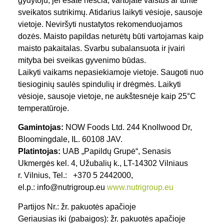
gydytoju, jei esate nėščia, vartojate vaistus ar turite
sveikatos sutrikimų. Atidarius laikyti vėsioje, sausoje
vietoje. Neviršyti nustatytos rekomenduojamos
dozės. Maisto papildas neturėtų būti vartojamas kaip
maisto pakaitalas. Svarbu subalansuota ir įvairi
mityba bei sveikas gyvenimo būdas.
Laikyti vaikams nepasiekiamoje vietoje. Saugoti nuo
tiesioginių saulės spindulių ir drėgmės. Laikyti
vėsioje, sausoje vietoje, ne aukštesnėje kaip 25°C
temperatūroje.
Gamintojas:
NOW Foods Ltd. 244 Knollwood Dr,
Bloomingdale, IL. 60108 JAV.
Platintojas:
UAB „Papildų Grupė“, Senasis
Ukmergės kel. 4, Užubalių k., LT-14302 Vilniaus
r. Vilnius, Tel.: +370 5 2442000,
el.p.: info@nutrigroup.eu
www.nutrigroup.eu
Partijos Nr.: žr. pakuotės apačioje
Geriausias iki (pabaigos): žr. pakuotės apačioje