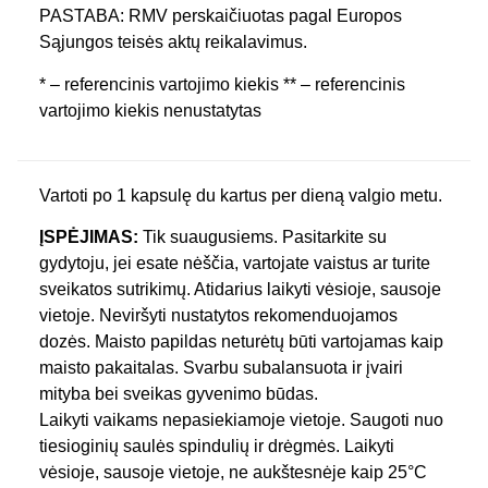
PASTABA: RMV perskaičiuotas pagal Europos
Sąjungos teisės aktų reikalavimus.
* – referencinis vartojimo kiekis ** – referencinis
vartojimo kiekis nenustatytas
Vartoti po 1 kapsulę du kartus per dieną valgio metu.
ĮSPĖJIMAS:
Tik suaugusiems. Pasitarkite su
gydytoju, jei esate nėščia, vartojate vaistus ar turite
sveikatos sutrikimų. Atidarius laikyti vėsioje, sausoje
vietoje. Neviršyti nustatytos rekomenduojamos
dozės. Maisto papildas neturėtų būti vartojamas kaip
maisto pakaitalas. Svarbu subalansuota ir įvairi
mityba bei sveikas gyvenimo būdas.
Laikyti vaikams nepasiekiamoje vietoje. Saugoti nuo
tiesioginių saulės spindulių ir drėgmės. Laikyti
vėsioje, sausoje vietoje, ne aukštesnėje kaip 25°C