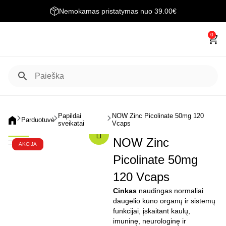
Nemokamas pristatymas nuo 39.00€
0
Papildai
NOW Zinc Picolinate 50mg 120
Parduotuvė
sveikatai
Vcaps
NOW Zinc
AKCIJA
Picolinate 50mg
120 Vcaps
Cinkas
naudingas normaliai
daugelio kūno organų ir sistemų
funkcijai, įskaitant kaulų,
imuninę, neurologinę ir