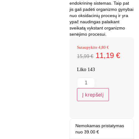
endokrininę sistemas. Taip pat
jis gali padėti organizmo gynybai
nuo oksidacinių procesų ir yra
ypač naudingas palaikant
sveikatą vykstant organizmo
senėjimo procesui.
Sutaupykite
4,80
€
11,19
€
15,99
€
Liko 143
Į krepšelį
Nemokamas pristatymas
nuo 39.00 €