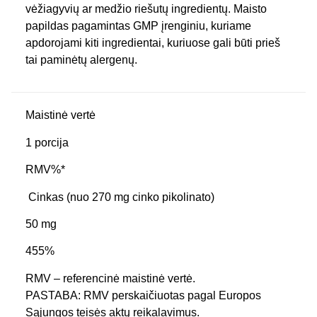
vėžiagyvių ar medžio riešutų ingredientų. Maisto
papildas pagamintas GMP įrenginiu, kuriame
apdorojami kiti ingredientai, kuriuose gali būti prieš
tai paminėtų alergenų.
Maistinė vertė
1 porcija
RMV%*
Cinkas (nuo 270 mg cinko pikolinato)
50 mg
455%
RMV – referencinė maistinė vertė.
PASTABA: RMV perskaičiuotas pagal Europos
Sąjungos teisės aktų reikalavimus.