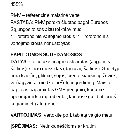
455%
RMV – referencinė maistinė vertė.
PASTABA: RMV perskaičiuotas pagal Europos
Sąjungos teisės aktų reikalavimus.
* – referencinis vartojimo kiekis ** – referencinis
vartojimo kiekis nenustatytas
PAPILDOMOS SUDEDAMOSIOS
DALYS:
Celiuliozė, magnio stearatas (augalinis
šaltinis), silicio dioksidas (daržovių šaltinis). Sudėtyje
nėra kviečių, glitimo, sojos, pieno, kiaušinių, žuvies,
vėžiagyvių ar medžio riešutų ingredientų. Maisto
papildas pagamintas GMP įrenginiu, kuriame
apdorojami kiti ingredientai, kuriuose gali būti prieš
tai paminėtų alergenų.
VARTOJIMAS
: Vartokite po 1 tabletę valgio metu.
ĮSPĖJIMAS:
Netinka nėščioms ar krūtimi