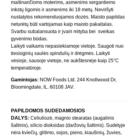
maitinančioms moterims, asmenims sergantiems
inkstų ligomis ir asmenims iki 18 metų. Neviršyti
nustatytos rekomenduojamos dozės. Maisto papildas
neturėtų būti vartojamas kaip maisto pakaitalas.
Svarbu subalansuota ir įvairi mityba bei sveikas
gyvenimo būdas.
Laikyti vaikams nepasiekiamoje vietoje. Saugoti nuo
tiesioginių saulės spindulių ir drėgmės. Laikyti
vėsioje, sausoje vietoje, ne aukštesnėje kaip 25°C
temperatūroje.
Gamintojas:
NOW Foods Ltd. 244 Knollwood Dr,
Bloomingdale, IL. 60108 JAV.
PAPILDOMOS SUDEDAMOSIOS
DALYS:
Celiuliozė, magnio stearatas (augalinis
šaltinis), silicio dioksidas (daržovių šaltinis). Sudėtyje
nėra kviečių, glitimo, sojos, pieno, kiaušinių, žuvies,