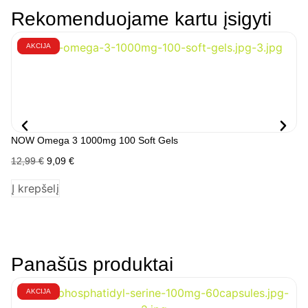
Rekomenduojame kartu įsigyti
AKCIJA
NOW Omega 3 1000mg 100 Soft Gels
Hi
12,99
€
9,09
€
19
Į krepšelį
Į 
Panašūs produktai
AKCIJA