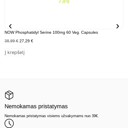
NOW Phosphatidyl Serine 100mg 60 Veg. Capsules
NO
38,99
€
27,29
€
14
Į krepšelį
Į 
Nemokamas pristatymas
Nemokamas pristatymas visiems užsakymams nuo 39€.