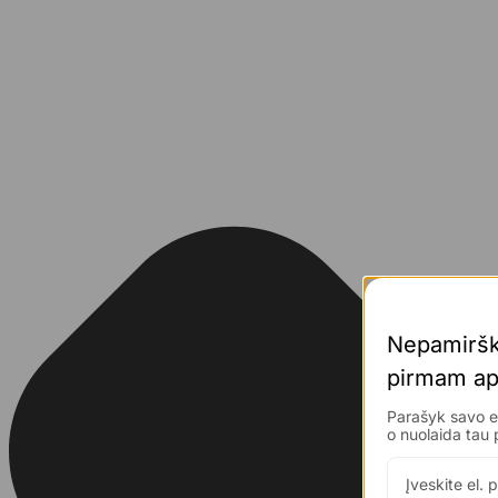
Nepamiršk
pirmam 
ap
Parašyk savo el
o nuolaida 
tau 