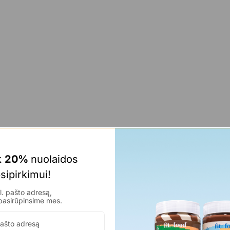
 
20% 
nuolaidos 
sipirkimui!
. pašto adresą,
pasirūpinsime mes.