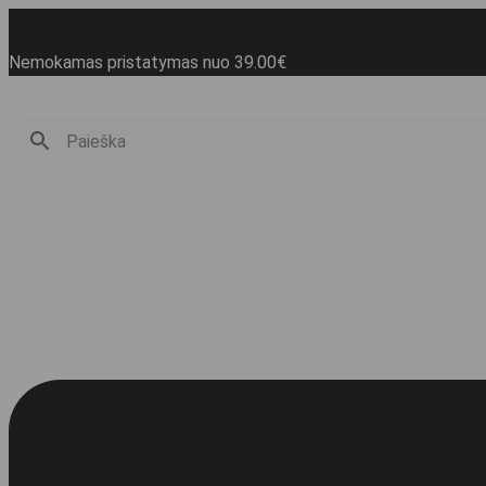
Eiti
prie
turinio
Nemokamas pristatymas nuo 39.00€