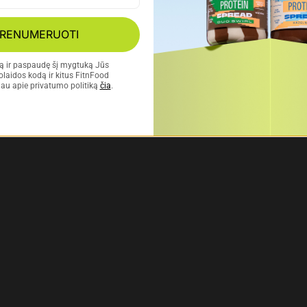
RENUMERUOTI
tą ir paspaudę šį mygtuką Jūs 
laidos kodą ir kitus FitnFood 
au apie privatumo politiką 
čia
.