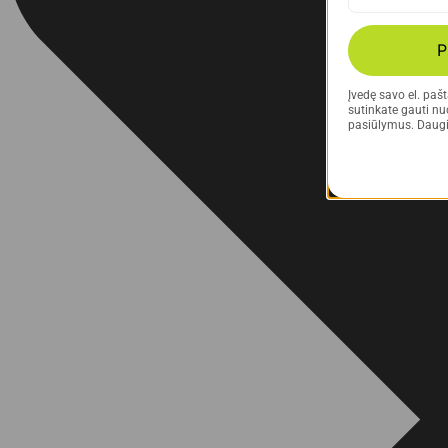
P
Įvedę savo el. paš
sutinkate gauti nuo
pasiūlymus. Daugi