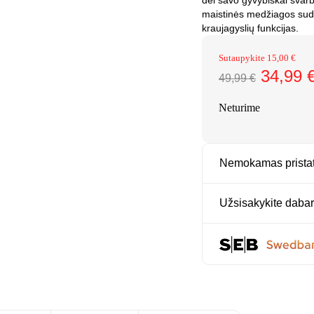
dėl savo gyvybiškai svarb
maistinės medžiagos sudar
kraujagyslių funkcijas.
Sutaupykite
15,00
€
34,99
49,99
€
Neturime
Nemokamas prist
Užsisakykite dabar