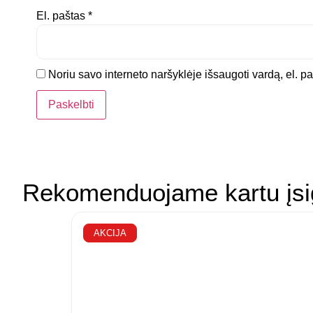
El. paštas
*
Noriu savo interneto naršyklėje išsaugoti vardą, el. paš
Rekomenduojame kartu įsi
AKCIJA