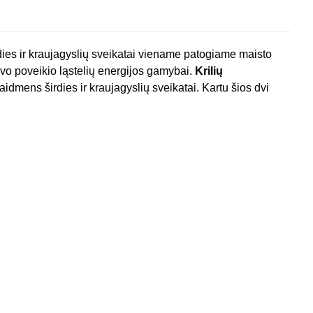
ies ir kraujagyslių sveikatai viename patogiame maisto
savo poveikio ląstelių energijos gamybai.
Krilių
dmens širdies ir kraujagyslių sveikatai. Kartu šios dvi