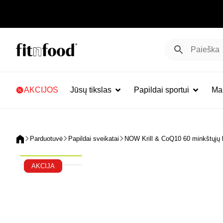
AKCIJOS
Jūsų tikslas
Papildai sportui
Mai
Parduotuvė
Papildai sveikatai
NOW Krill & CoQ10 60 minkštųjų 
AKCIJA