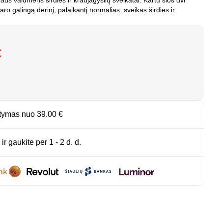
aus vaidmens širdies ir kraujagyslių sveikatai. Kartu šios dvi
o galingą derinį, palaikantį normalias, sveikas širdies ir
€
atymas
nuo 39.00 €
 ir gaukite
per 1 - 2 d. d.