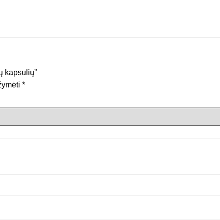
ų kapsulių”
ažymėti
*