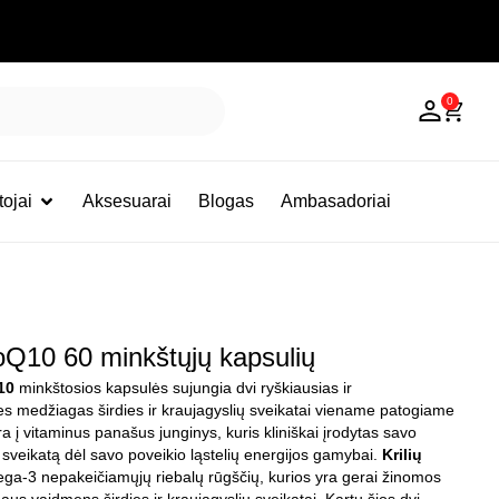
0
ojai
Aksesuarai
Blogas
Ambasadoriai
Q10 60 minkštųjų kapsulių
10
minkštosios kapsulės sujungia dvi ryškiausias ir
es medžiagas širdies ir kraujagyslių sveikatai viename patogiame
a į vitaminus panašus junginys, kuris kliniškai įrodytas savo
s sveikatą dėl savo poveikio ląstelių energijos gamybai.
Krilių
ga-3 nepakeičiamųjų riebalų rūgščių, kurios yra gerai žinomos