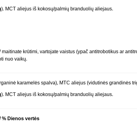
ų
). MCT aliejus iš kokosų/palmių branduolių aliejaus.
/ maitinate krūtimi, vartojate vaistus (ypač antitrobotikus ar ant
ti nuo vaikų.
rganinė karamelės spalva), MTC aliejus (vidutinės grandinės triglic
ų
). MCT aliejus iš kokosų/palmių branduolių aliejaus.
 / % Dienos vertės