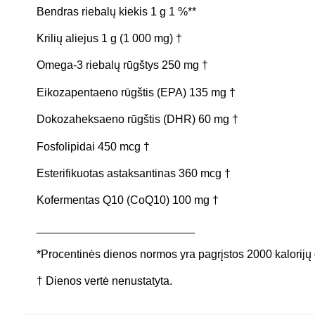
Bendras riebalų kiekis 1 g 1 %**
Krilių aliejus 1 g (1 000 mg) †
Omega-3 riebalų rūgštys 250 mg †
Eikozapentaeno rūgštis (EPA) 135 mg †
Dokozaheksaeno rūgštis (DHR) 60 mg †
Fosfolipidai 450 mcg †
Esterifikuotas astaksantinas 360 mcg †
Kofermentas Q10 (CoQ10) 100 mg †
_________________________
*Procentinės dienos normos yra pagrįstos 2000 kalorijų 
† Dienos vertė nenustatyta.