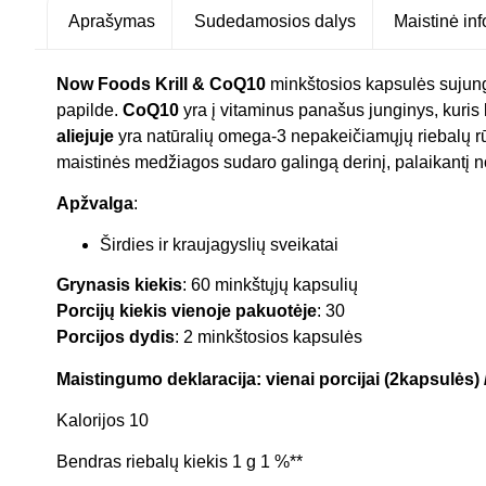
Aprašymas
Sudedamosios dalys
Maistinė in
Now Foods Krill & CoQ10
minkštosios kapsulės sujungi
papilde.
CoQ10
yra į vitaminus panašus junginys, kuris 
aliejuje
yra natūralių omega-3 nepakeičiamųjų riebalų rūg
maistinės medžiagos sudaro galingą derinį, palaikantį nor
Apžvalga
:
Širdies ir kraujagyslių sveikatai
Grynasis kiekis
: 60 minkštųjų kapsulių
Porcijų kiekis vienoje pakuotėje
: 30
Porcijos dydis
: 2 minkštosios kapsulės
Maistingumo deklaracija: vienai porcijai (2kapsulės)
Kalorijos 10
Bendras riebalų kiekis 1 g 1 %**