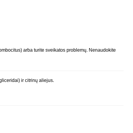
itrombocitus) arba turite sveikatos problemų. Nenaudokite
eridai) ir citrinų aliejus.