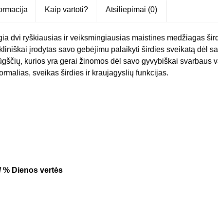
formacija
Kaip vartoti?
Atsiliepimai (0)
a dvi ryškiausias ir veiksmingiausias maistines medžiagas šird
kliniškai įrodytas savo gebėjimu palaikyti širdies sveikatą dėl 
ščių, kurios yra gerai žinomos dėl savo gyvybiškai svarbaus vai
malias, sveikas širdies ir kraujagyslių funkcijas.
 / % Dienos vertės