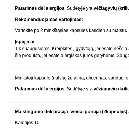
Patarimas dėl alergijos
: Sudėtyje yra
vėžiagyvių
(
krili
Rekomenduojamas vartojimas:
Vartokite po 2 minkštąsias kapsules kasdien su maistu.
Įspėjimai:
Tik suaugusiems. Kreipkitės į gydytoją, jei esate nėščia 
šio produkto, jei esate alergiškas jūros gėrybėms. Saugo
Minkštoji kapsulė (galvijų želatina, glicerinas, vanduo, o
Patarimas dėl alergijos
: Sudėtyje yra
vėžiagyvių
(
krili
Maistingumo deklaracija: vienai porcijai (2kapsulės)
Kalorijos 10