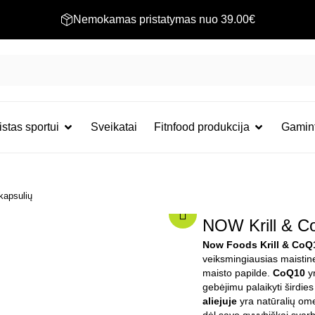
Nemokamas pristatymas nuo 39.00€
stas sportui
Sveikatai
Fitnfood produkcija
Gamint
kapsulių
NOW Krill & Co
Now Foods Krill & CoQ
veiksmingiausias maistin
maisto papilde.
CoQ10
yr
gebėjimu palaikyti širdie
aliejuje
yra natūralių ome