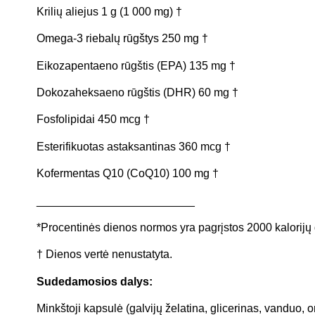
Krilių aliejus 1 g (1 000 mg) †
Omega-3 riebalų rūgštys 250 mg †
Eikozapentaeno rūgštis (EPA) 135 mg †
Dokozaheksaeno rūgštis (DHR) 60 mg †
Fosfolipidai 450 mcg †
Esterifikuotas astaksantinas 360 mcg †
Kofermentas Q10 (CoQ10) 100 mg †
_________________________
*Procentinės dienos normos yra pagrįstos 2000 kalorijų 
† Dienos vertė nenustatyta.
Sudedamosios dalys:
Minkštoji kapsulė (galvijų želatina, glicerinas, vanduo, o