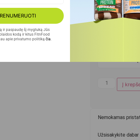
Juodojo šokola
RENUMERUOTI
Skonių miksas
tą ir paspaudę šį mygtuką Jūs 
laidos kodą ir kitus FitnFood 
au apie privatumo politiką 
čia
.
Sūrios karamel
Žemės riešutų
Į krepše
Nemokamas prist
Užsisakykite dabar 