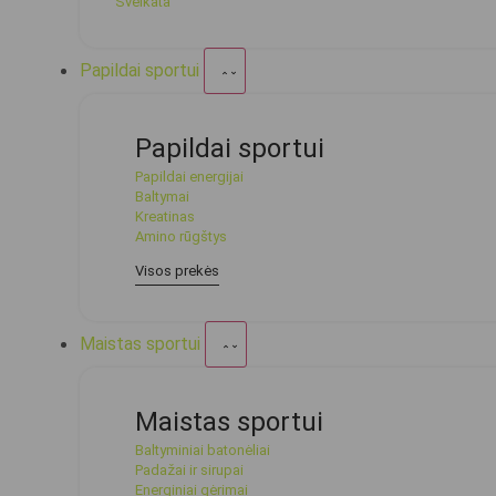
Sveikata
Papildai sportui
Papildai sportui
Papildai energijai
Baltymai
Kreatinas
Amino rūgštys
Visos prekės
Maistas sportui
Maistas sportui
Baltyminiai batonėliai
Padažai ir sirupai
Energiniai gėrimai