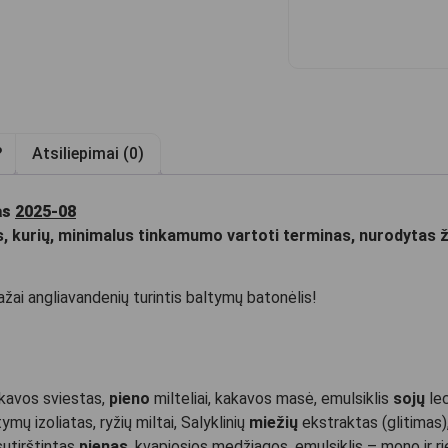
?
Atsiliepimai (0)
as
2025-08
 kurių, minimalus tinkamumo vartoti terminas, nurodytas žy
žai angliavandenių turintis baltymų batonėlis!
akavos sviestas,
pieno
milteliai, kakavos masė, emulsiklis
sojų
le
ymų izoliatas, ryžių miltai, Salyklinių
miežių
ekstraktas (glitimas)
sutirštintas
pienas
, kvapiosios medžiagos, emulsiklis – mono ir rieb