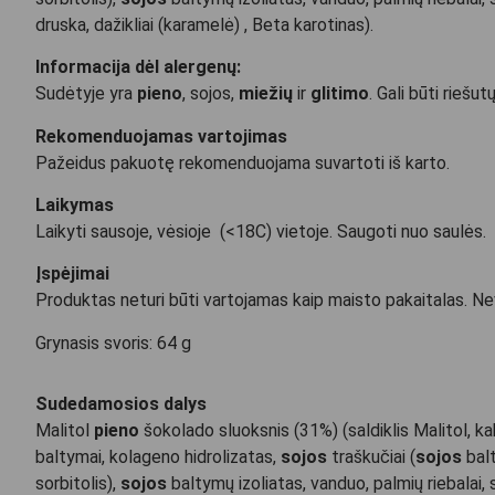
druska, dažikliai (karamelė) , Beta karotinas).
Informacija dėl alergenų:
Sudėtyje yra
pieno
, sojos,
miežių
ir
glitimo
. Gali būti riešut
Rekomenduojamas vartojimas
Pažeidus pakuotę rekomenduojama suvartoti iš karto.
Laikymas
Laikyti sausoje, vėsioje (<18C) vietoje. Saugoti nuo saulės.
Įspėjimai
Produktas neturi būti vartojamas kaip maisto pakaitalas. Nev
Grynasis svoris: 64 g
Sudedamosios dalys
Malitol
pieno
šokolado sluoksnis (31%) (saldiklis Malitol, k
baltymai, kolageno hidrolizatas,
sojos
traškučiai (
sojos
balt
sorbitolis),
sojos
baltymų izoliatas, vanduo, palmių riebalai, 