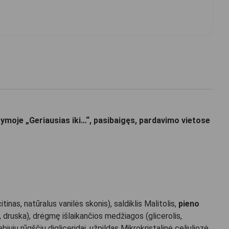
moje „Geriausias iki…“, pasibaigęs, pardavimo vietose
citinas, natūralus vanilės skonis), saldiklis Malitolis,
pieno
, druska), drėgmę išlaikančios medžiagos (glicerolis,
iųjų rūgščių digliceridai, užpildas Mikrokristalinė celiuliozė,