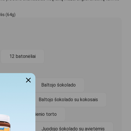
lis (64g)
12 batonėliai
ų sūrio torto
Baltojo šokolado
ado mochos
Baltojo šokolado su kokosais
go
Gimtadienio torto
o ir aviečių
Juodojo šokolado su avietėmis