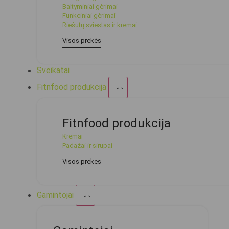
Baltyminiai gėrimai
Funkciniai gėrimai
Riešutų sviestas ir kremai
Visos prekės
Sveikatai
Fitnfood produkcija
Fitnfood produkcija
Kremai
Padažai ir sirupai
Visos prekės
Gamintojai