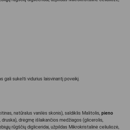
li sukelti vidurius laisvinantį poveikį.
citinas, natūralus vanilės skonis), saldiklis Malitolis,
pieno
, druska), drėgmę išlaikančios medžiagos (glicerolis,
iųjų rūgščių digliceridai, užpildas Mikrokristalinė celiuliozė,