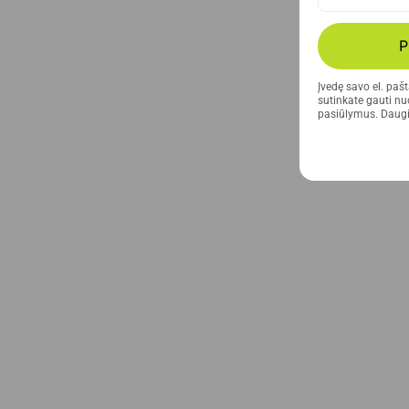
P
Įvedę savo el. paš
sutinkate gauti nuo
pasiūlymus. Daugi