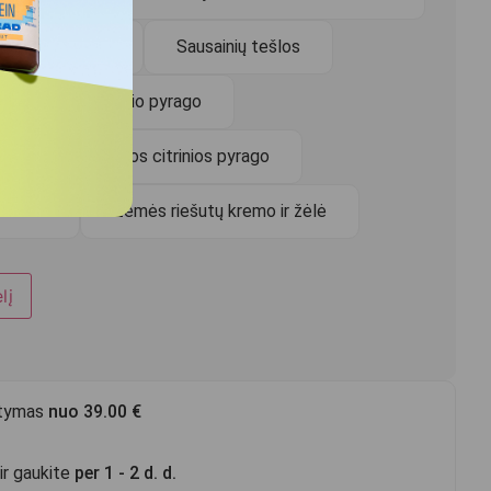
do su riešutais
Sausainių tešlos
Šokoladinio pyrago
ės
Žaliosios citrinios pyrago
 kremo
Žemės riešutų kremo ir žėlė
lį
atymas
nuo 39.00 €
ir gaukite
per 1 - 2 d. d.