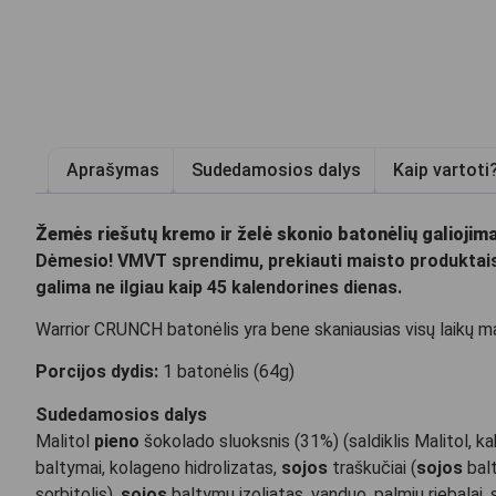
Aprašymas
Sudedamosios dalys
Kaip vartoti
Žemės riešutų kremo ir želė skonio batonėlių galiojim
Dėmesio! VMVT sprendimu, prekiauti maisto produktais,
galima ne ilgiau kaip 45 kalendorines dienas.
Warrior CRUNCH batonėlis yra bene skaniausias visų laikų ma
Porcijos dydis:
1 batonėlis (64g)
Sudedamosios dalys
Malitol
pieno
šokolado sluoksnis (31%) (saldiklis Malitol, k
baltymai, kolageno hidrolizatas,
sojos
traškučiai (
sojos
balt
sorbitolis),
sojos
baltymų izoliatas, vanduo, palmių riebalai, 