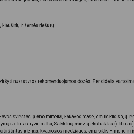
ų, kiaušinių ir žemės riešutų.
iršyti nustatytos rekomenduojamos dozės. Per didelis vartojimas ga
akavos sviestas,
pieno
milteliai, kakavos masė, emulsiklis
sojų
le
ymų izoliatas, ryžių miltai, Salyklinių
miežių
ekstraktas (glitimas)
sutirštintas
pienas
, kvapiosios medžiagos, emulsiklis – mono ir rieb