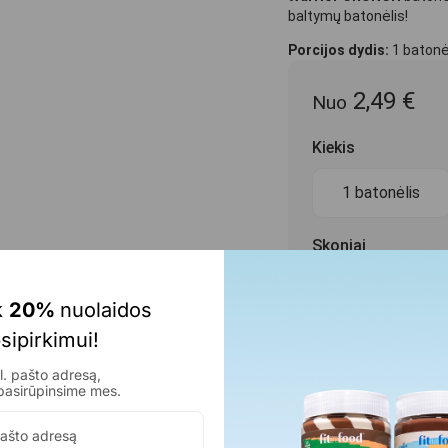
baltymų batonėlis!
Porcijos dydis:
1 batonė
2,49
€
Nuo
Kiekis
1 batonėlis
Skoniai
Aviečių ir citrin
 
20% 
nuolaidos 
sipirkimui!
Baltojo šokol
. pašto adresą,
Bananinio pyra
pasirūpinsime mes.
Juodojo šokolad