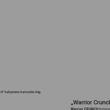
ch” baltyminis batonėlis 64g
„Warrior Crunc
Warrior CRUNCH
batonėl