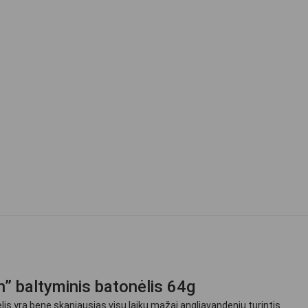
h” baltyminis batonėlis 64g
is yra bene skaniausias visų laikų mažai angliavandenių turintis