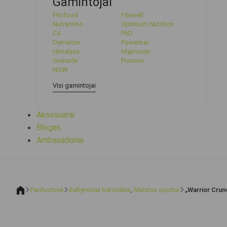
Gamintojai
Fitnfood
Fitnwell
Nutramino
Optimum Nutrition
C4
PhD
Dymatize
Powerbar
Himalaya
Myprotein
Grenade
Promixx
NOW
Visi gamintojai
Aksesuarai
Blogas
Ambasadoriai
Parduotuvė
Baltyminiai batonėliai
,
Maistas sportui
„Warrior Crun