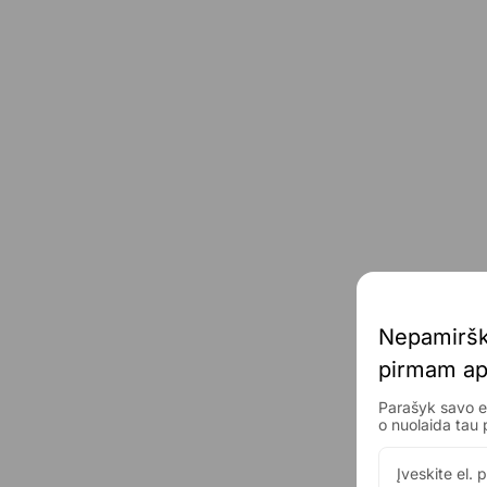
Nepamiršk
pirmam 
ap
Parašyk savo el
o nuolaida 
tau 