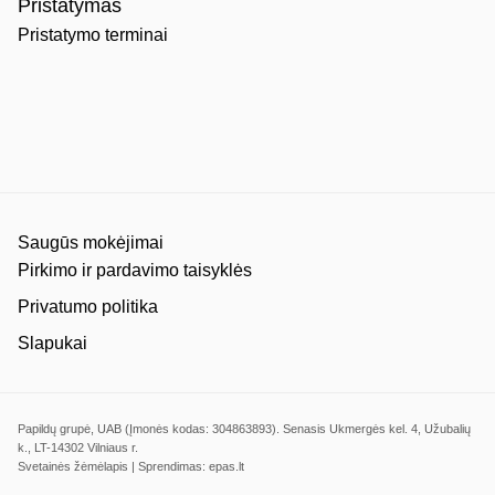
Pristatymas
Pristatymo terminai
Saugūs mokėjimai
Pirkimo ir pardavimo taisyklės
Privatumo politika
Slapukai
Papildų grupė, UAB (Įmonės kodas: 304863893). Senasis Ukmergės kel. 4, Užubalių
k., LT-14302 Vilniaus r.
Svetainės žėmėlapis
| Sprendimas:
epas.lt