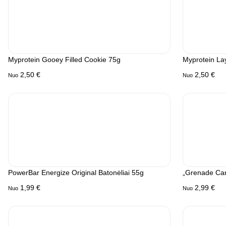
Myprotein Gooey Filled Cookie 75g
Myprotein La
2,50
€
2,50
€
Nuo
Nuo
PowerBar Energize Original Batonėliai 55g
„Grenade Carb
1,99
€
2,99
€
Nuo
Nuo