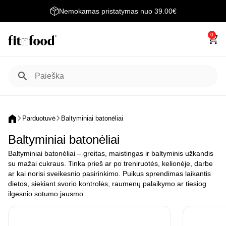
Nemokamas pristatymas nuo 39.00€
0
Parduotuvė
Baltyminiai batonėliai
Baltyminiai batonėliai
Baltyminiai batonėliai – greitas, maistingas ir baltyminis užkandis
su mažai cukraus. Tinka prieš ar po treniruotės, kelionėje, darbe
ar kai norisi sveikesnio pasirinkimo. Puikus sprendimas laikantis
dietos, siekiant svorio kontrolės, raumenų palaikymo ar tiesiog
ilgesnio sotumo jausmo.