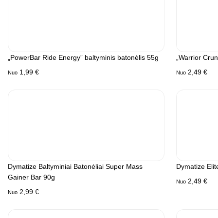
„PowerBar Ride Energy” baltyminis batonėlis 55g
„Warrior Crun
1,99
€
2,49
€
Nuo
Nuo
Dymatize Baltyminiai Batonėliai Super Mass
Dymatize Elit
Gainer Bar 90g
2,49
€
Nuo
2,99
€
Nuo