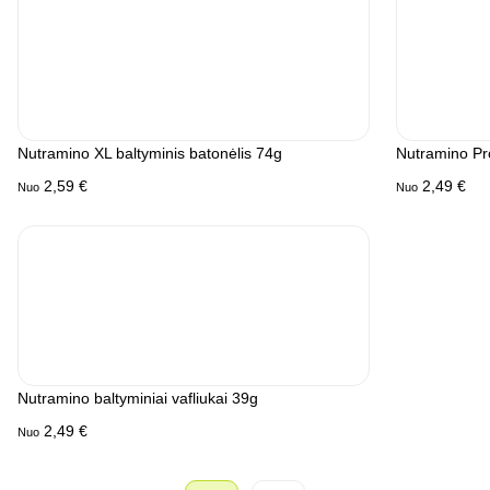
Nutramino XL baltyminis batonėlis 74g
Nutramino Pr
2,59
€
2,49
€
Nuo
Nuo
Nutramino baltyminiai vafliukai 39g
2,49
€
Nuo