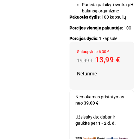
Padeda palaikyti sveiką pH
balansą organizme
Pakuotės dydis
: 100 kapsulių
Porcijos vienoje pakuotėje
: 100
Porcijos dydis
: 1 kapsulė
Sutaupykite
6,00
€
13,99
€
19,99
€
Neturime
Nemokamas pristatymas
nuo 39.00 €
Užsisakykite dabar ir
gaukite
per 1 - 2 d. d.