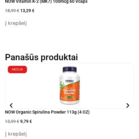
NOW Vitamin K-2 (MK7) 100mcg 60 Vcaps
NO
18,99
€
13,29
€
10
Į krepšelį
Į 
Panašūs produktai
AKCIJA
NOW Organic Spirulina Powder 113g (4 OZ)
NO
13,99
€
9,79
€
8,
Į krepšelį
Į 