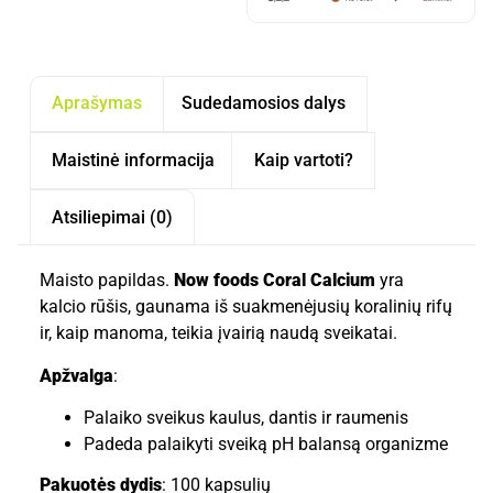
Aprašymas
Sudedamosios dalys
Maistinė informacija
Kaip vartoti?
Atsiliepimai (0)
Maisto papildas.
Now foods Coral Calcium
yra
kalcio rūšis, gaunama iš suakmenėjusių koralinių rifų
ir, kaip manoma, teikia įvairią naudą sveikatai.
Apžvalga
:
Palaiko sveikus kaulus, dantis ir raumenis
Padeda palaikyti sveiką pH balansą organizme
Pakuotės dydis
: 100 kapsulių