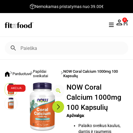
Nemokamas pristatymas nuo 39.00€
0
Papildai
NOW Coral Calcium 1000mg 100
Parduotuvė
sveikatai
Kapsulių
NOW Coral
AKCIJA
Calcium 1000mg
100 Kapsulių
Apžvalga
:
Palaiko sveikus kaulus,
dantis ir raumenis