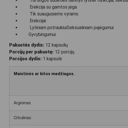
Turtingos sudėties derinys lytinei funkcijai, seksu
Erekcija su gamtos jėga
Tik suaugusiems vyrams
Erekcijai
Lytiniam potraukiuiSeksualiniam pajėgumui
Gyvybingumui
Pakuotės dydis:
12 kapsulių
Porcijų per pakuotę:
12 porcijų
Porcijos dydis:
1 kapsulė
Maistinės ar kitos medžiagos.
Argininas
Citrulinas