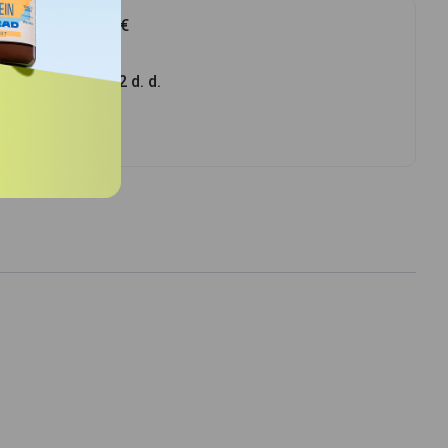
atymas
nuo 39.00 €
ir gaukite
per 1 - 2 d. d.