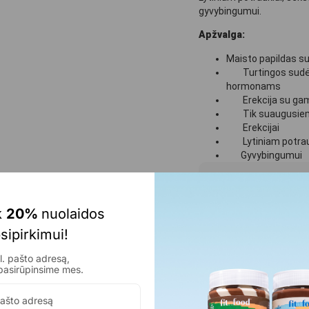
gyvybingumui.
Apžvalga:
Maisto papildas su
Turtingos sudėties
hormonams
Erekcija su gam
Tik suaugusiem
Erekcijai
Lytiniam potrauk
Gyvybingumui
24,99
€
 
20% 
nuolaidos 
Liko 31
sipirkimui!
Į krepše
. pašto adresą,
pasirūpinsime mes.