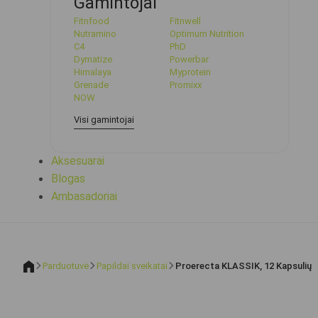
Gamintojai
Fitnfood
Fitnwell
Nutramino
Optimum Nutrition
C4
PhD
Dymatize
Powerbar
Himalaya
Myprotein
Grenade
Promixx
NOW
Visi gamintojai
Aksesuarai
Blogas
Ambasadoriai
Parduotuvė
Papildai sveikatai
Proerecta KLASSIK, 12 Kapsulių