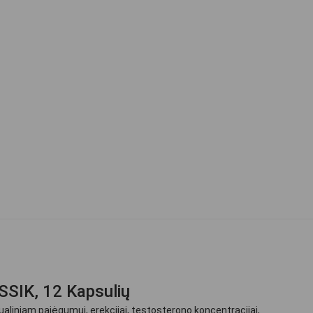
SSIK, 12 Kapsulių
ualiniam pajėgumui, erekcijai, testosterono koncentracijai,