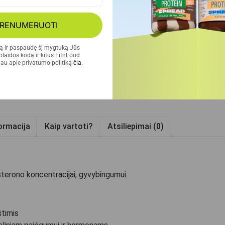
Nemokamas prist
RENUMERUOTI
Užsisakykite dabar 
tą ir paspaudę šį mygtuką Jūs 
laidos kodą ir kitus FitnFood 
au apie privatumo politiką 
čia
.
ormacija
Kaip vartoti?
Atsiliepimai (0)
osterono koncentracijai, gyvybingumui.
štimis