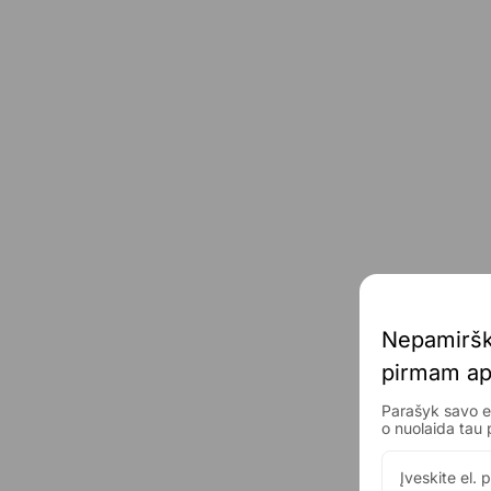
Nepamiršk
pirmam 
ap
Parašyk savo el
o nuolaida 
tau 