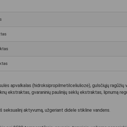
s
ktas
aktas
aktas
sulės apvalkalas (hidroksipropilmetilceliuliozė), gulsčiųjų ragūžių 
knų ekstraktas, gvaraninių paulinijų sėklų ekstraktas, lipnumą re
 seksualinį aktyvumą, užgeriant didele stikline vandens.