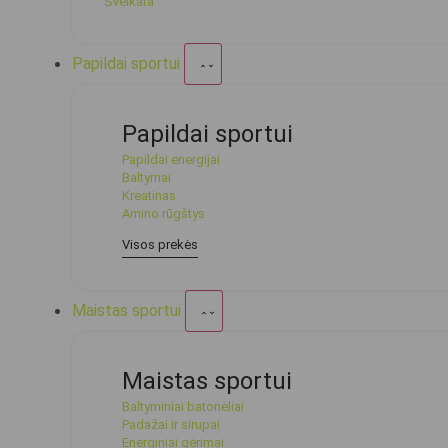
Sveikata
Papildai sportui
Papildai sportui
Papildai energijai
Baltymai
Kreatinas
Amino rūgštys
Visos prekės
Maistas sportui
Maistas sportui
Baltyminiai batonėliai
Padažai ir sirupai
Energiniai gėrimai