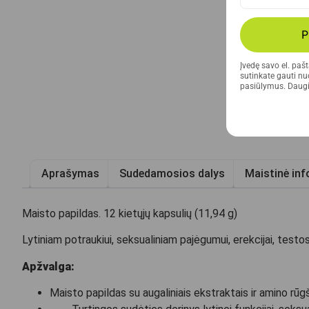
P
Įvedę savo el. paš
sutinkate gauti nuo
pasiūlymus. Daugi
Aprašymas
Sudedamosios dalys
Maistinė inf
Maisto papildas. 12 kietųjų kapsulių (11,94 g)
Lytiniam potraukiui, seksualiniam pajėgumui, erekcijai, test
Apžvalga:
Maisto papildas su augaliniais ekstraktais ir amino rūg