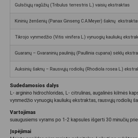
Gulsčiųjų ragūžių (Tribulus terrestris L.) vaisių ekstraktas
Kininių ženšenių (Panax Ginseng C.A.Meyer) šaknų ekstrakta
Tikrojo vynmedžio (Vitis vinifera L.) vynuogių kauliukų ekstra
Guaranų – Gvaraninių paulinijų (Paullinia cupana) sėklų ekstr
Auksinių šaknų – Rausvųjų rodiolių (Rhodiola rosea L.) ekstr
Sudedamosios dalys
L- arginino hidrochloridas, L- citrulinas, augalinės kilmės kap
vynmedžio vynuogių kauliukų ekstraktas, rausvųjų rodiolių ša
Vartojimas
suaugusiems vyrams po 1-2 kapsules išgerti 30 minučių prieš
Įspėjimai