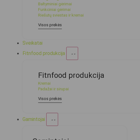
Baltyminiai gėrimai
Funkciniai gėrimai
Riešutų sviestas ir kremai
Visos prekės
Sveikatai
Fitnfood produkcija
Fitnfood produkcija
Kremai
Padažai ir sirupai
Visos prekės
Gamintojai