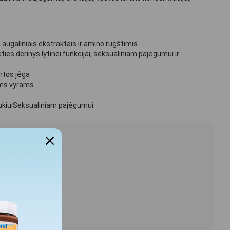
 augaliniais ekstraktais ir amino rūgštimis
 derinys lytinei funkcijai, seksualiniam pajėgumui ir
tos jėga
s vyrams
iuiSeksualiniam pajėgumui
lį