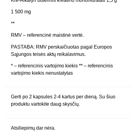
Kre-Alkalyn buferinis kreatino monohidratas 1,5 g
1 500 mg
**
RMV – referencinė maistinė vertė.
PASTABA: RMV perskaičiuotas pagal Europos
Sąjungos teisės aktų reikalavimus.
* – referencinis vartojimo kiekis ** – referencinis
vartojimo kiekis nenustatytas
Gerti po 2 kapsules 2-4 kartus per dieną. Su šiuo
produktu vartokite daug skysčių.
Atsiliepimų dar nėra.