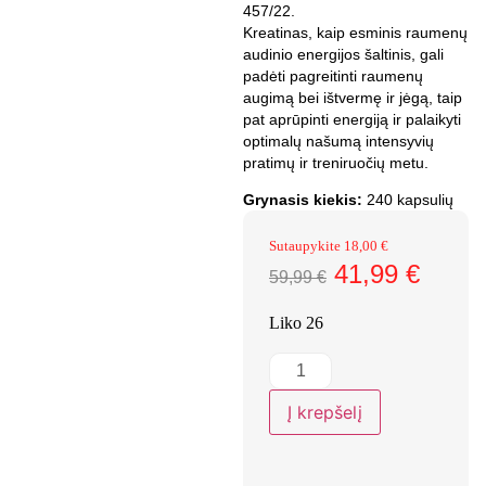
457/22.
Kreatinas, kaip esminis raumenų
audinio energijos šaltinis, gali
padėti pagreitinti raumenų
augimą bei ištvermę ir jėgą, taip
pat aprūpinti energiją ir palaikyti
optimalų našumą intensyvių
pratimų ir treniruočių metu.
Grynasis kiekis:
240 kapsulių
Sutaupykite
18,00
€
41,99
€
59,99
€
Liko 26
Į krepšelį