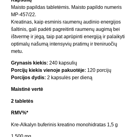
Maisto papildas tabletėmis. Maisto papildo numeris
MP-457/22.
Kreatinas, kaip esminis raumenų audinio energijos
šaltinis, gali padėti pagreitinti raumenų augimą bei
ištvermę ir jėgą, taip pat aprūpinti energiją ir palaikyti
optimalų našumą intensyvių pratimų ir treniruočių
metu.
Grynasis kiekis:
240 kapsulių
Porcijų kiekis vienoje pakuotėje:
120 porcijų
Porcijos dydis:
2 kapsulės per dieną
Maistinė vertė
2 tabletės
RMV%*
Kre-Alkalyn buferinis kreatino monohidratas 1,5 g
1 500 mg