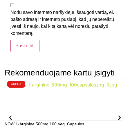
Noriu savo interneto naršyklėje išsaugoti vardą, el.
pašto adresą ir interneto puslapį, kad jų nebereiktų
įvesti iš naujo, kai kitą kartą vėl norėsiu parašyti
komentarą.
Rekomenduojame kartu įsigyti
AKCIJA
NOW L-Arginine 500mg 100 Veg. Capsules
NO