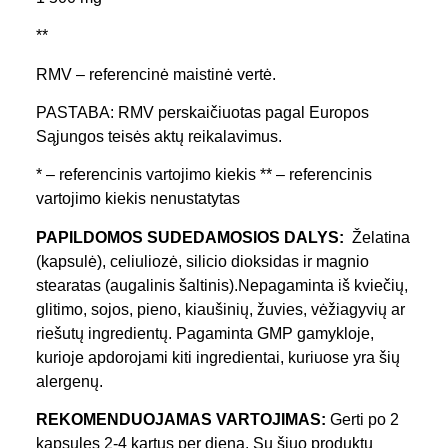
**
RMV – referencinė maistinė vertė.
PASTABA: RMV perskaičiuotas pagal Europos
Sąjungos teisės aktų reikalavimus.
* – referencinis vartojimo kiekis ** – referencinis
vartojimo kiekis nenustatytas
PAPILDOMOS SUDEDAMOSIOS DALYS:
Želatina
(kapsulė), celiuliozė, silicio dioksidas ir magnio
stearatas (augalinis šaltinis).Nepagaminta iš kviečių,
glitimo, sojos, pieno, kiaušinių, žuvies, vėžiagyvių ar
riešutų ingredientų. Pagaminta GMP gamykloje,
kurioje apdorojami kiti ingredientai, kuriuose yra šių
alergenų.
REKOMENDUOJAMAS VARTOJIMAS:
Gerti po 2
kapsules 2-4 kartus per dieną. Su šiuo produktu