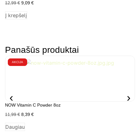
12,99
€
9,09
€
8,
Į krepšelį
Į 
Panašūs produktai
AKCIJA
NOW Vitamin C Powder 8oz
NO
11,99
€
8,39
€
17
Daugiau
Į 