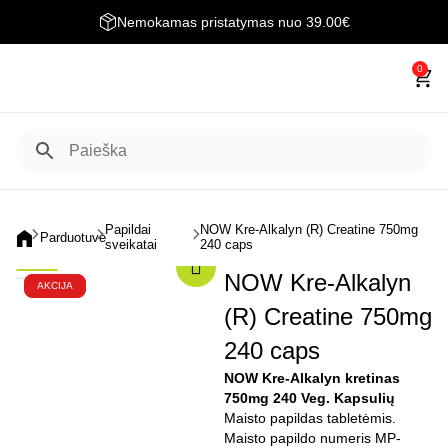
Nemokamas pristatymas nuo 39.00€
0
Papildai
NOW Kre-Alkalyn (R) Creatine 750mg
Parduotuvė
sveikatai
240 caps
NOW Kre-Alkalyn
AKCIJA
(R) Creatine 750mg
240 caps
NOW Kre-Alkalyn kretinas
750mg 240 Veg. Kapsulių
Maisto papildas tabletėmis.
Maisto papildo numeris MP-