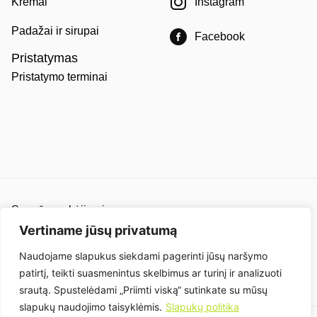
Kremai
Instagram
Padažai ir sirupai
Facebook
Pristatymas
Pristatymo terminai
Saugūs mokėjimai
Pirkimo ir pardavimo taisyklės
Vertiname jūsų privatumą
Privatumo politika
Naudojame slapukus siekdami pagerinti jūsų naršymo
patirtį, teikti suasmenintus skelbimus ar turinį ir analizuoti
Slapukai
srautą. Spustelėdami „Priimti viską“ sutinkate su mūsų
slapukų naudojimo taisyklėmis.
Slapukų politika