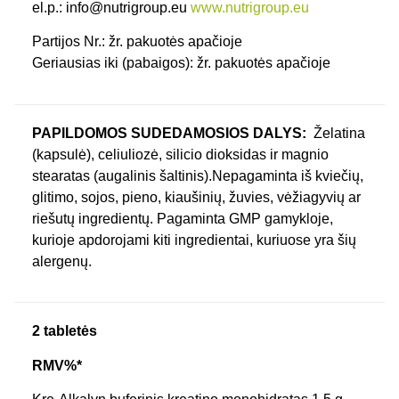
el.p.: info@nutrigroup.eu
www.nutrigroup.eu
Partijos Nr.: žr. pakuotės apačioje
Geriausias iki (pabaigos): žr. pakuotės apačioje
PAPILDOMOS SUDEDAMOSIOS DALYS:
Želatina
(kapsulė), celiuliozė, silicio dioksidas ir magnio
stearatas (augalinis šaltinis).Nepagaminta iš kviečių,
glitimo, sojos, pieno, kiaušinių, žuvies, vėžiagyvių ar
riešutų ingredientų. Pagaminta GMP gamykloje,
kurioje apdorojami kiti ingredientai, kuriuose yra šių
alergenų.
2 tabletės
RMV%*