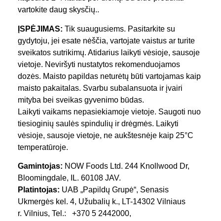
vartokite daug skysčių..
ĮSPĖJIMAS:
Tik suaugusiems. Pasitarkite su
gydytoju, jei esate nėščia, vartojate vaistus ar turite
sveikatos sutrikimų. Atidarius laikyti vėsioje, sausoje
vietoje. Neviršyti nustatytos rekomenduojamos
dozės. Maisto papildas neturėtų būti vartojamas kaip
maisto pakaitalas. Svarbu subalansuota ir įvairi
mityba bei sveikas gyvenimo būdas.
Laikyti vaikams nepasiekiamoje vietoje. Saugoti nuo
tiesioginių saulės spindulių ir drėgmės. Laikyti
vėsioje, sausoje vietoje, ne aukštesnėje kaip 25°C
temperatūroje.
Gamintojas:
NOW Foods Ltd. 244 Knollwood Dr,
Bloomingdale, IL. 60108 JAV.
Platintojas:
UAB „Papildų Grupė“, Senasis
Ukmergės kel. 4, Užubalių k., LT-14302 Vilniaus
r. Vilnius, Tel.: +370 5 2442000,