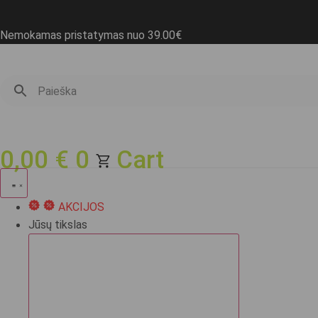
Eiti
prie
Nemokamas pristatymas nuo 39.00€
turinio
0,00
€
0
Cart
AKCIJOS
Jūsų tikslas