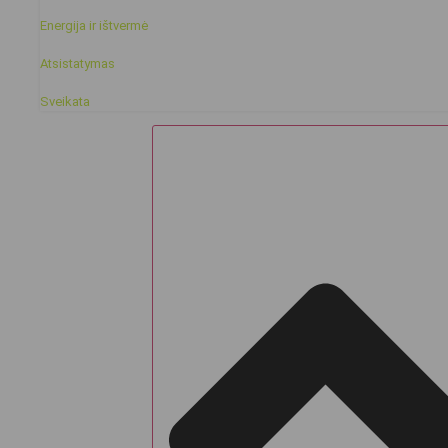
Energija ir ištvermė
Atsistatymas
Sveikata