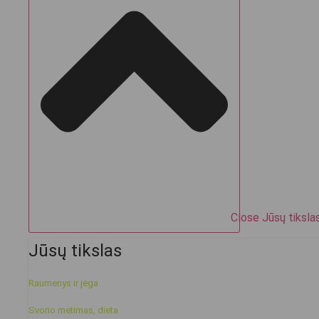
Close Jūsų tiksla
Jūsų tikslas
Raumenys ir jėga
Svorio metimas, dieta