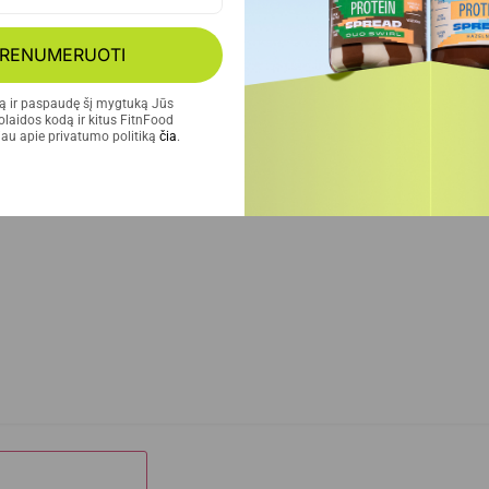
RENUMERUOTI
Close Maistas sportui
tą ir paspaudę šį mygtuką Jūs 
laidos kodą ir kitus FitnFood 
au apie privatumo politiką 
čia
.