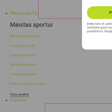
P
Maistas sportui
Maistas sportui
Įvedę savo el. paš
sutinkate gauti nuo
pasiūlymus. Daugi
Baltyminiai batonėliai
Padažai ir sirupai
Energiniai gėrimai
Baltyminiai gėrimai
Funkciniai gėrimai
Riešutų sviestas ir kremai
Visos prekės
Sveikatai