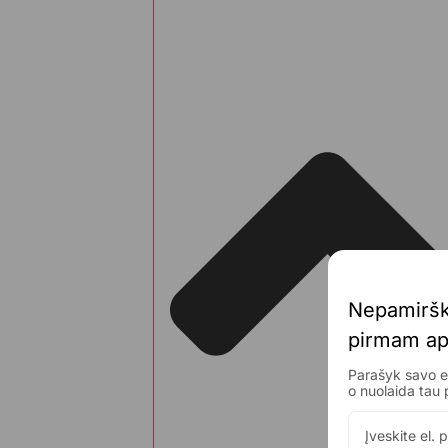
Nepamiršk
pirmam 
ap
Parašyk savo el
o nuolaida 
tau 