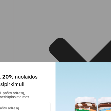
 
20% 
nuolaidos 
sipirkimui!
. pašto adresą,
pasirūpinsime mes.