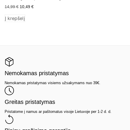
14,99
€
10,49
€
24
Į krepšelį
Į 
Nemokamas pristatymas
Nemokamas pristatymas visiems užsakymams nuo 39€.
Greitas pristatymas
Pristatome į namus ar paštomatus visoje Lietuvoje per 1-2 d. d.