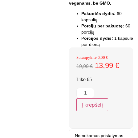
veganams, be GMO.
Pakuotės dydis:
60
kapsulių
Porcijų per pakuotę:
60
porcijų
Porcijos dydis:
1 kapsulė
per dieną
Sutaupykite
6,00
€
13,99
€
19,99
€
Liko 65
Į krepšelį
Nemokamas pristatymas