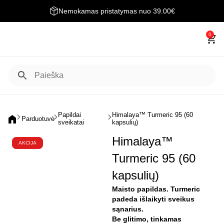
Nemokamas pristatymas nuo 39.00€
0
Papildai
Himalaya™ Turmeric 95 (60
Parduotuvė
sveikatai
kapsulių)
Himalaya™
AKCIJA
Turmeric 95 (60
kapsulių)
Maisto papildas. Turmeric
padeda išlaikyti sveikus
sąnarius.
Be glitimo, tinkamas