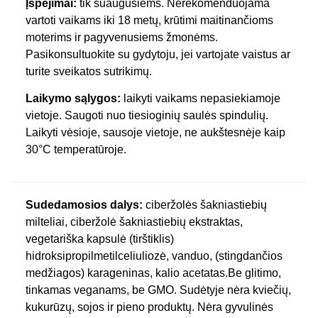
Įspėjimai:
tik suaugusiems. Nerekomenduojama
vartoti vaikams iki 18 metų, krūtimi maitinančioms
moterims ir pagyvenusiems žmonėms.
Pasikonsultuokite su gydytoju, jei vartojate vaistus ar
turite sveikatos sutrikimų.
Laikymo sąlygos:
laikyti vaikams nepasiekiamoje
vietoje. Saugoti nuo tiesioginių saulės spindulių.
Laikyti vėsioje, sausoje vietoje, ne aukštesnėje kaip
30°C temperatūroje.
Sudedamosios dalys:
ciberžolės šakniastiebių
milteliai, ciberžolė šakniastiebių ekstraktas,
vegetariška kapsulė (tirštiklis)
hidroksipropilmetilceliuliozė, vanduo, (stingdančios
medžiagos) karageninas, kalio acetatas.Be glitimo,
tinkamas veganams, be GMO. Sudėtyje nėra kviečių,
kukurūzų, sojos ir pieno produktų. Nėra gyvulinės