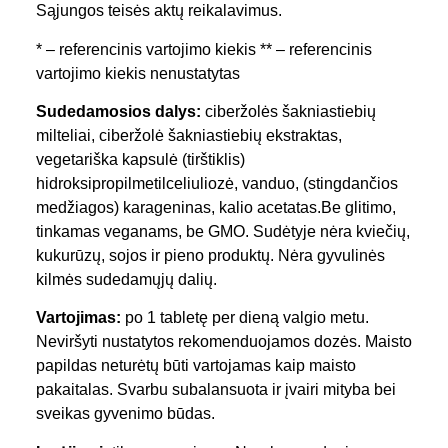
Sąjungos teisės aktų reikalavimus.
* – referencinis vartojimo kiekis ** – referencinis
vartojimo kiekis nenustatytas
Sudedamosios dalys:
ciberžolės šakniastiebių
milteliai, ciberžolė šakniastiebių ekstraktas,
vegetariška kapsulė (tirštiklis)
hidroksipropilmetilceliuliozė, vanduo, (stingdančios
medžiagos) karageninas, kalio acetatas.Be glitimo,
tinkamas veganams, be GMO. Sudėtyje nėra kviečių,
kukurūzų, sojos ir pieno produktų. Nėra gyvulinės
kilmės sudedamųjų dalių.
Vartojimas:
po 1 tabletę per dieną valgio metu.
Neviršyti nustatytos rekomenduojamos dozės. Maisto
papildas neturėtų būti vartojamas kaip maisto
pakaitalas. Svarbu subalansuota ir įvairi mityba bei
sveikas gyvenimo būdas.