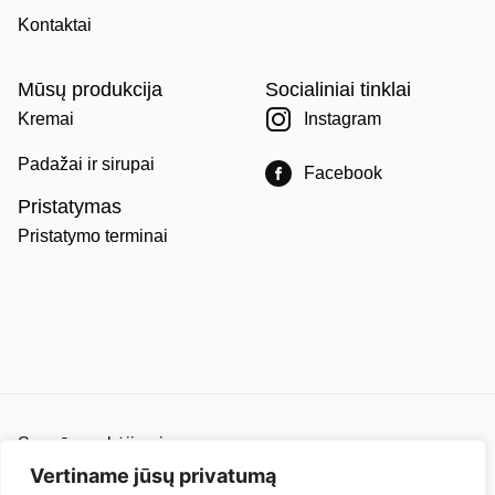
Kontaktai
Mūsų produkcija
Socialiniai tinklai
Kremai
Instagram
Padažai ir sirupai
Facebook
Pristatymas
Pristatymo terminai
Saugūs mokėjimai
Pirkimo ir pardavimo taisyklės
Vertiname jūsų privatumą