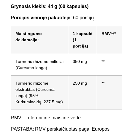
Grynasis kiekis: 44 g (60 kapsulės)
Porcijos vienoje pakuotėje:
60 porcijų
Maistingumo
1 kapsulė
RMV%*
deklaracija:
(1
porcija)
Turmeric rhizome milteliai
350 mg
**
(Curcuma longa)
Turmeric rhizome
250 mg
**
ekstraktas (Curcuma
longa) (95%
Kurkuminoidų, 237.5 mg)
RMV – referencinė maistinė vertė.
PASTABA: RMV perskaičiuotas pagal Europos