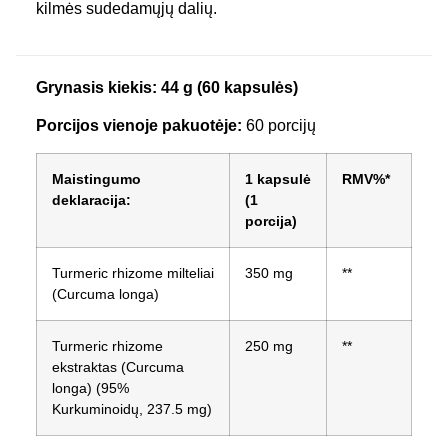
kilmės sudedamųjų dalių.
Grynasis kiekis: 44 g (60 kapsulės)
Porcijos vienoje pakuotėje:
60 porcijų
Maistingumo
1 kapsulė
RMV%*
deklaracija:
(1
porcija)
Turmeric rhizome milteliai
350 mg
**
(Curcuma longa)
Turmeric rhizome
250 mg
**
ekstraktas (Curcuma
longa) (95%
Kurkuminoidų, 237.5 mg)