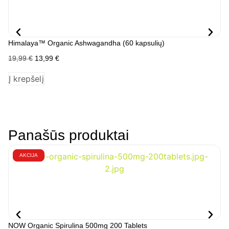
Himalaya™ Organic Ashwagandha (60 kapsulių)
NO
19,99
€
13,99
€
22
Į krepšelį
Į 
Panašūs produktai
AKCIJA
NOW Organic Spirulina 500mg 200 Tablets
NO