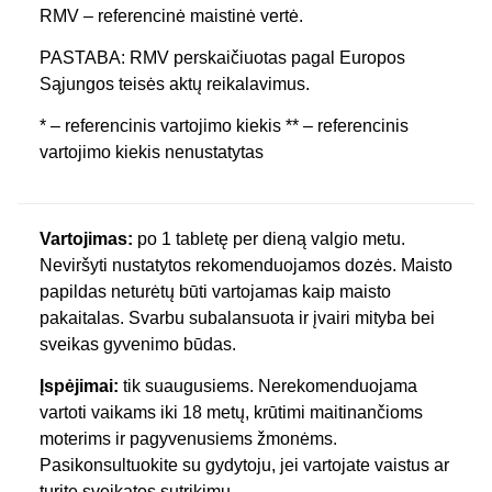
RMV – referencinė maistinė vertė.
PASTABA: RMV perskaičiuotas pagal Europos
Sąjungos teisės aktų reikalavimus.
* – referencinis vartojimo kiekis ** – referencinis
vartojimo kiekis nenustatytas
Vartojimas:
po 1 tabletę per dieną valgio metu.
Neviršyti nustatytos rekomenduojamos dozės. Maisto
papildas neturėtų būti vartojamas kaip maisto
pakaitalas. Svarbu subalansuota ir įvairi mityba bei
sveikas gyvenimo būdas.
Įspėjimai:
tik suaugusiems. Nerekomenduojama
vartoti vaikams iki 18 metų, krūtimi maitinančioms
moterims ir pagyvenusiems žmonėms.
Pasikonsultuokite su gydytoju, jei vartojate vaistus ar
turite sveikatos sutrikimų.