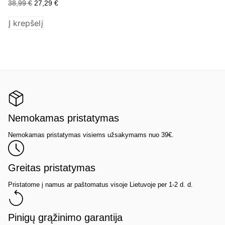
38,99
€
27,29
€
24
Į krepšelį
Į 
Nemokamas pristatymas
Nemokamas pristatymas visiems užsakymams nuo 39€.
Greitas pristatymas
Pristatome į namus ar paštomatus visoje Lietuvoje per 1-2 d. d.
Pinigų grąžinimo garantija