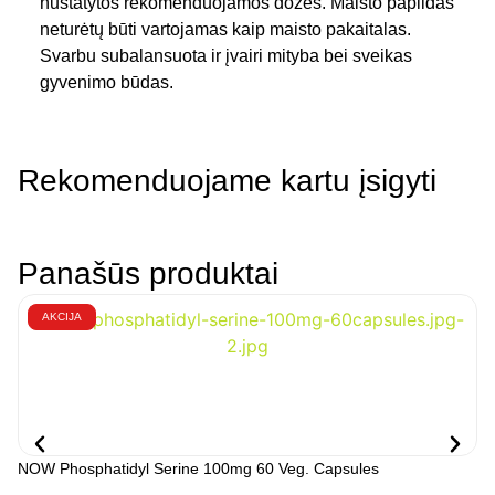
nustatytos rekomenduojamos dozės. Maisto papildas
neturėtų būti vartojamas kaip maisto pakaitalas.
Svarbu subalansuota ir įvairi mityba bei sveikas
gyvenimo būdas.
Rekomenduojame kartu įsigyti
Panašūs produktai
AKCIJA
NOW Phosphatidyl Serine 100mg 60 Veg. Capsules
NO