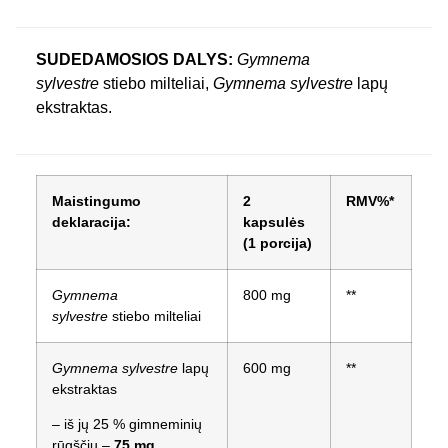
SUDEDAMOSIOS DALYS:
Gymnema
sylvestre
stiebo milteliai,
Gymnema sylvestre
lapų
ekstraktas.
Maistingumo
2
RMV%*
deklaracija:
kapsulės
(1 porcija)
Gymnema
800 mg
**
sylvestre
stiebo milteliai
Gymnema sylvestre
lapų
600 mg
**
ekstraktas
– iš jų 25 % gimneminių
rūgščių –
75 mg