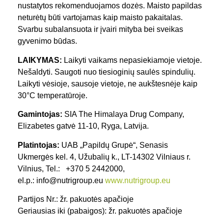
nustatytos rekomenduojamos dozės. Maisto papildas
neturėtų būti vartojamas kaip maisto pakaitalas.
Svarbu subalansuota ir įvairi mityba bei sveikas
gyvenimo būdas.
LAIKYMAS:
Laikyti vaikams nepasiekiamoje vietoje.
Nešaldyti. Saugoti nuo tiesioginių saulės spindulių.
Laikyti vėsioje, sausoje vietoje, ne aukštesnėje kaip
30°C temperatūroje.
Gamintojas:
SIA The Himalaya Drug Company,
Elizabetes gatvė 11-10, Ryga, Latvija.
Platintojas:
UAB „Papildų Grupė“, Senasis
Ukmergės kel. 4, Užubalių k., LT-14302 Vilniaus r.
Vilnius, Tel.: +370 5 2442000,
el.p.: info@nutrigroup.eu
www.nutrigroup.eu
Partijos Nr.: žr. pakuotės apačioje
Geriausias iki (pabaigos): žr. pakuotės apačioje