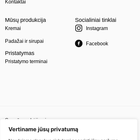
Kontaktai
Mūsų produkcija
Socialiniai tinklai
Kremai
Instagram
Padažai ir sirupai
Facebook
Pristatymas
Pristatymo terminai
Saugūs mokėjimai
Pirkimo ir pardavimo taisyklės
Vertiname jūsų privatumą
Privatumo politika