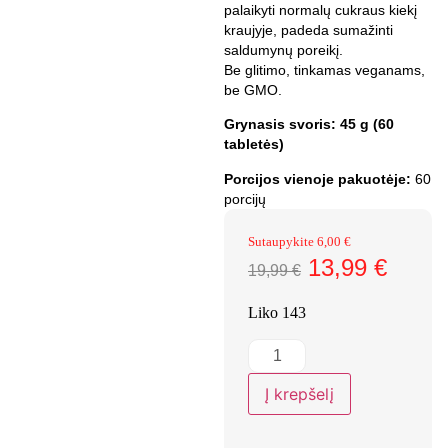
palaikyti normalų cukraus kiekį
kraujyje, padeda sumažinti
saldumynų poreikį.
Be glitimo, tinkamas veganams,
be GMO.
Grynasis svoris: 45 g (60
tabletės)
Porcijos vienoje pakuotėje:
60
porcijų
Sutaupykite
6,00
€
13,99
€
19,99
€
Liko 143
Į krepšelį