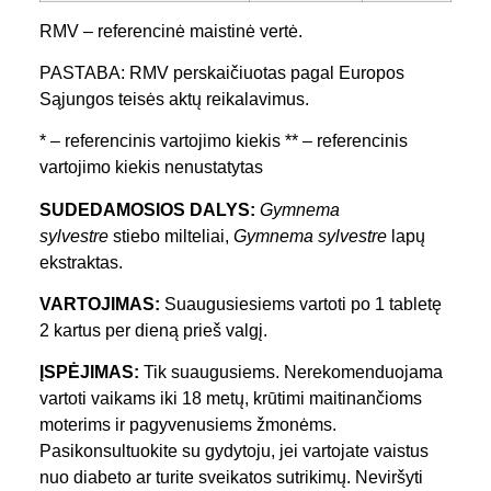
RMV – referencinė maistinė vertė.
PASTABA: RMV perskaičiuotas pagal Europos
Sąjungos teisės aktų reikalavimus.
* – referencinis vartojimo kiekis ** – referencinis
vartojimo kiekis nenustatytas
SUDEDAMOSIOS DALYS:
Gymnema
sylvestre
stiebo milteliai,
Gymnema sylvestre
lapų
ekstraktas.
VARTOJIMAS:
Suaugusiesiems vartoti po 1 tabletę
2 kartus per dieną prieš valgį.
ĮSPĖJIMAS:
Tik suaugusiems. Nerekomenduojama
vartoti vaikams iki 18 metų, krūtimi maitinančioms
moterims ir pagyvenusiems žmonėms.
Pasikonsultuokite su gydytoju, jei vartojate vaistus
nuo diabeto ar turite sveikatos sutrikimų. Neviršyti