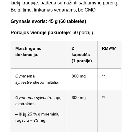
kiekį kraujyje, padeda sumažinti saldumynų poreikį.
Be glitimo, tinkamas veganams, be GMO.
Grynasis svoris: 45 g (60 tabletės)
Porcijos vienoje pakuotėje:
60 porcijų
Maistingumo
2
RMV%*
deklaracija:
kapsulės
(1 porcija)
Gymnema
800 mg
**
sylvestre
stiebo milteliai
Gymnema sylvestre
lapų
600 mg
**
ekstraktas
– iš jų 25 % gimneminių
rūgščių –
75 mg