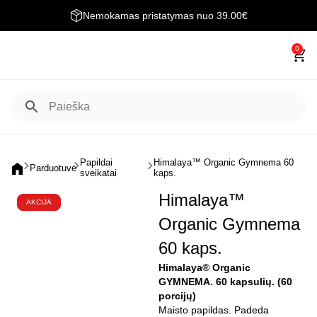
Nemokamas pristatymas nuo 39.00€
0
Papildai
Himalaya™ Organic Gymnema 60
Parduotuvė
sveikatai
kaps.
Himalaya™
AKCIJA
Organic Gymnema
60 kaps.
Himalaya® Organic
GYMNEMA. 60 kapsulių. (60
porcijų)
Maisto papildas. Padeda