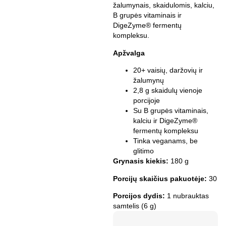
žalumynais, skaidulomis, kalciu,
B grupės vitaminais ir
DigeZyme® fermentų
kompleksu.
Apžvalga
20+ vaisių, daržovių ir
žalumynų
2,8 g skaidulų vienoje
porcijoje
Su B grupės vitaminais,
kalciu ir DigeZyme®
fermentų kompleksu
Tinka veganams, be
glitimo
Grynasis kiekis:
180 g
Porcijų skaičius pakuotėje:
30
Porcijos dydis:
1 nubrauktas
samtelis (6 g)