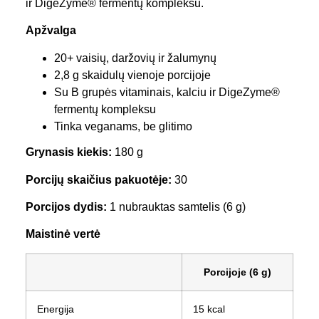
ir DigeZyme® fermentų kompleksu.
Apžvalga
20+ vaisių, daržovių ir žalumynų
2,8 g skaidulų vienoje porcijoje
Su B grupės vitaminais, kalciu ir DigeZyme®
fermentų kompleksu
Tinka veganams, be glitimo
Grynasis kiekis:
180 g
Porcijų skaičius pakuotėje:
30
Porcijos dydis:
1 nubrauktas samtelis (6 g)
Maistinė vertė
Porcijoje (6 g)
Energija
15 kcal