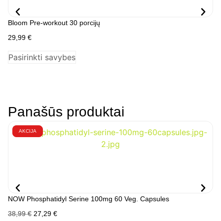
Bloom Pre-workout 30 porcijų
Bl
29,99
€
1,
Pasirinkti savybes
P
Panašūs produktai
AKCIJA
NOW Phosphatidyl Serine 100mg 60 Veg. Capsules
NO
38,99
€
27,29
€
8,