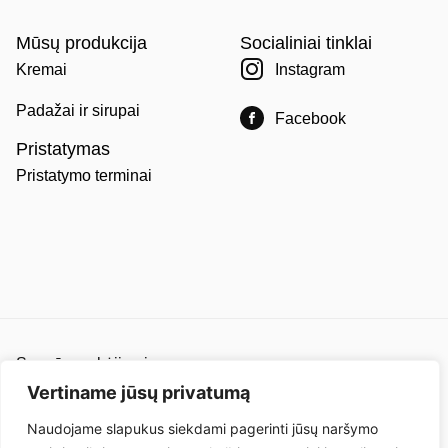
Mūsų produkcija
Socialiniai tinklai
Kremai
Instagram
Padažai ir sirupai
Facebook
Pristatymas
Pristatymo terminai
Saugūs mokėjimai
Pirkimo ir pardavimo taisyklės
Vertiname jūsų privatumą
Privatumo politika
Naudojame slapukus siekdami pagerinti jūsų naršymo