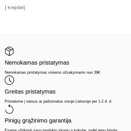
Į krepšelį
Į 
Nemokamas pristatymas
Nemokamas pristatymas visiems užsakymams nuo 39€.
Greitas pristatymas
Pristatome į namus ar paštomatus visoje Lietuvoje per 1-2 d. d.
Pinigų grąžinimo garantija
Esame užtikrinti savo produktų skoniu ir kokybe, todėl jeigu būsite