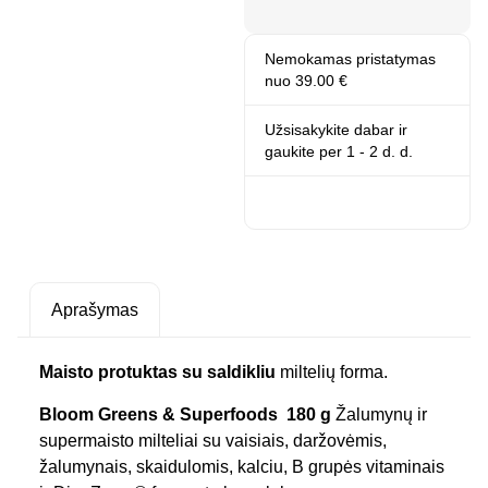
Nemokamas pristatymas
nuo 39.00 €
Užsisakykite dabar ir
gaukite
per 1 - 2 d. d.
Aprašymas
Maisto protuktas su saldikliu
miltelių forma.
Bloom Greens & Superfoods 180 g
Žalumynų ir
supermaisto milteliai su vaisiais, daržovėmis,
žalumynais, skaidulomis, kalciu, B grupės vitaminais