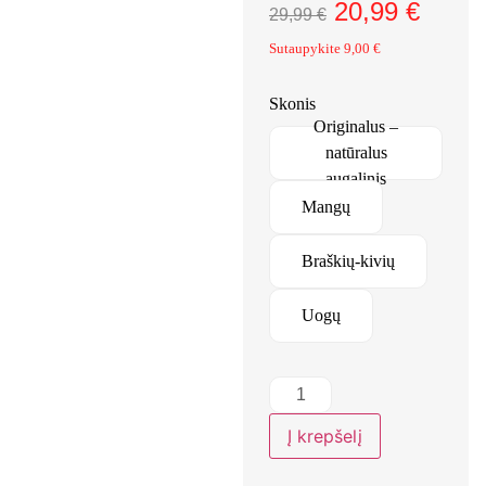
20,99
€
29,99
€
Sutaupykite
9,00
€
Skonis
Originalus –
natūralus
augalinis
Mangų
Braškių-kivių
Uogų
Į krepšelį