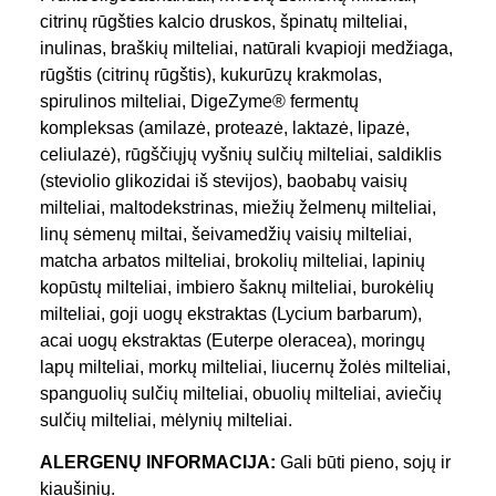
citrinų rūgšties kalcio druskos, špinatų milteliai,
inulinas, braškių milteliai, natūrali kvapioji medžiaga,
rūgštis (citrinų rūgštis), kukurūzų krakmolas,
spirulinos milteliai, DigeZyme® fermentų
kompleksas (amilazė, proteazė, laktazė, lipazė,
celiulazė), rūgščiųjų vyšnių sulčių milteliai, saldiklis
(steviolio glikozidai iš stevijos), baobabų vaisių
milteliai, maltodekstrinas, miežių želmenų milteliai,
linų sėmenų miltai, šeivamedžių vaisių milteliai,
matcha arbatos milteliai, brokolių milteliai, lapinių
kopūstų milteliai, imbiero šaknų milteliai, burokėlių
milteliai, goji uogų ekstraktas (Lycium barbarum),
acai uogų ekstraktas (Euterpe oleracea), moringų
lapų milteliai, morkų milteliai, liucernų žolės milteliai,
spanguolių sulčių milteliai, obuolių milteliai, aviečių
sulčių milteliai, mėlynių milteliai.
ALERGENŲ INFORMACIJA:
Gali būti pieno, sojų ir
kiaušinių.