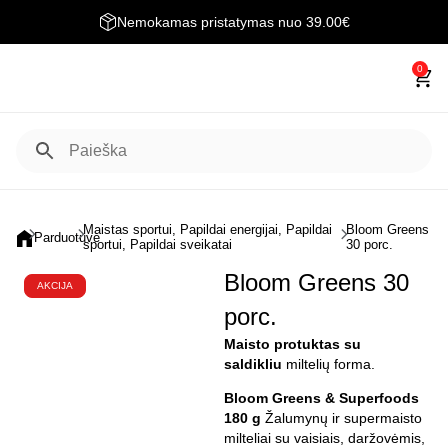
Nemokamas pristatymas nuo 39.00€
0
Maistas sportui
,
Papildai energijai
,
Papildai
Bloom Greens
Parduotuvė
sportui
,
Papildai sveikatai
30 porc.
Bloom Greens 30
AKCIJA
porc.
Maisto protuktas su
saldikliu
miltelių forma.
Bloom Greens & Superfoods
180 g
Žalumynų ir supermaisto
milteliai su vaisiais, daržovėmis,