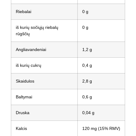
Riebalai
0 g
iš kurių sočiųjų riebalų
0 g
rūgščių
Angliavandeniai
1,2 g
iš kurių cukrų
0,4 g
Skaidulos
2,8 g
Baltymai
0,6 g
Druska
0,04 g
Kalcis
120 mg (15% RMV)