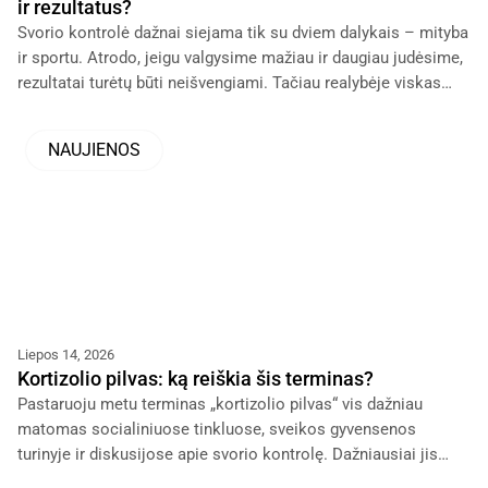
ir rezultatus?
Svorio kontrolė dažnai siejama tik su dviem dalykais – mityba
ir sportu. Atrodo, jeigu valgysime mažiau ir daugiau judėsime,
rezultatai turėtų būti neišvengiami. Tačiau realybėje viskas
dažnai sudėtingiau.
NAUJIENOS
Liepos 14, 2026
Kortizolio pilvas: ką reiškia šis terminas?
Pastaruoju metu terminas „kortizolio pilvas“ vis dažniau
matomas socialiniuose tinkluose, sveikos gyvensenos
turinyje ir diskusijose apie svorio kontrolę. Dažniausiai jis
vartojamas kalbant apie pilvo srities riebalus, kurie, atrodo,