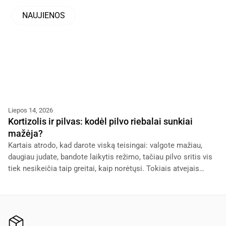
NAUJIENOS
Liepos 14, 2026
Kortizolis ir pilvas: kodėl pilvo riebalai sunkiai
mažėja?
Kartais atrodo, kad darote viską teisingai: valgote mažiau,
daugiau judate, bandote laikytis režimo, tačiau pilvo sritis vis
tiek nesikeičia taip greitai, kaip norėtųsi. Tokiais atvejais
dažnai pradedama kaltinti