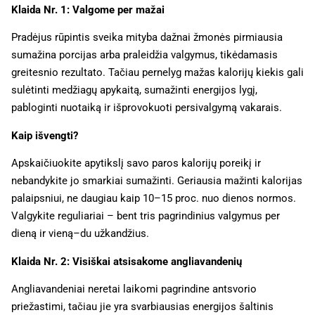
Klaida Nr. 1: Valgome per mažai
Pradėjus rūpintis sveika mityba dažnai žmonės pirmiausia
sumažina porcijas arba praleidžia valgymus, tikėdamasis
greitesnio rezultato. Tačiau pernelyg mažas kalorijų kiekis gali
sulėtinti medžiagų apykaitą, sumažinti energijos lygį,
pabloginti nuotaiką ir išprovokuoti persivalgymą vakarais.
Kaip išvengti?
Apskaičiuokite apytikslį savo paros kalorijų poreikį ir
nebandykite jo smarkiai sumažinti. Geriausia mažinti kalorijas
palaipsniui, ne daugiau kaip 10–15 proc. nuo dienos normos.
Valgykite reguliariai – bent tris pagrindinius valgymus per
dieną ir vieną–du užkandžius.
Klaida Nr. 2: Visiškai atsisakome angliavandenių
Angliavandeniai neretai laikomi pagrindine antsvorio
priežastimi, tačiau jie yra svarbiausias energijos šaltinis