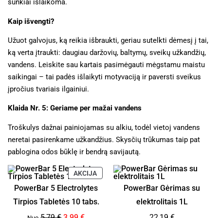
sunkiai išlaikoma.
Kaip išvengti?
Užuot galvojus, ką reikia išbraukti, geriau sutelkti dėmesį į tai,
ką verta įtraukti: daugiau daržovių, baltymų, sveikų užkandžių,
vandens. Leiskite sau kartais pasimėgauti mėgstamu maistu
saikingai – tai padės išlaikyti motyvaciją ir paversti sveikus
įpročius tvariais ilgainiui.
Klaida Nr. 5: Geriame per mažai vandens
Troškulys dažnai painiojamas su alkiu, todėl vietoj vandens
neretai pasirenkame užkandžius. Skysčių trūkumas taip pat
pablogina odos būklę ir bendrą savijautą.
AKCIJA
PowerBar 5 Electrolytes
PowerBar Gėrimas su
Tirpios Tabletės 10 tabs.
elektrolitais 1L
5,79
€
3,99
€
22,19
€
Nuo