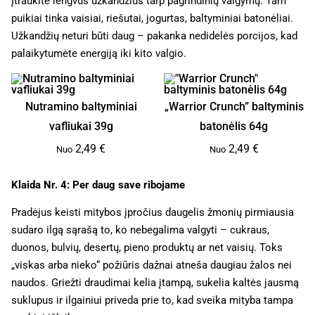
Įtraukite lengvus užkandžius tarp pagrindinių valgymų. Tam
puikiai tinka vaisiai, riešutai, jogurtas, baltyminiai batonėliai.
Užkandžių neturi būti daug – pakanka nedidelės porcijos, kad
palaikytumėte energiją iki kito valgio.
Nutramino baltyminiai
„Warrior Crunch” baltyminis
vafliukai 39g
batonėlis 64g
2,49
€
2,49
€
Nuo
Nuo
Klaida Nr. 4: Per daug save ribojame
Pradėjus keisti mitybos įpročius daugelis žmonių pirmiausia
sudaro ilgą sąrašą to, ko nebegalima valgyti – cukraus,
duonos, bulvių, desertų, pieno produktų ar net vaisių. Toks
„viskas arba nieko“ požiūris dažnai atneša daugiau žalos nei
naudos. Griežti draudimai kelia įtampą, sukelia kaltės jausmą
suklupus ir ilgainiui priveda prie to, kad sveika mityba tampa