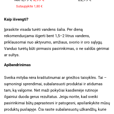
Sutaupykite
1,80
€
Kaip išvengti?
Įpraskite visada turėti vandens šalia. Per dieną
rekomenduojama išgerti bent 1,5–2 litrus vandens,
priklausomai nuo aktyvumo, amžiaus, svorio ir oro sąlygų.
Vanduo turėtų būti pirmasis pasirinkimas, o ne saldūs gėrimai
ar sultys.
Apibendrinimas
Sveika mityba nėra kraštutinumai ar griežtos taisyklės. Tai –
sąmoningi sprendimai, subalansuoti produktai ir atidumas
tam, ką valgome. Net maži pokyčiai kasdienėje rutinoje
ilgainiui duoda gerus rezultatus. Jeigu norite, kad sveiki
pasirinkimai būtų paprastesni ir patogesni, apsilankykite mūsų
produktų puslapyje. Čia rasite subalansuotų užkandžių, kurie