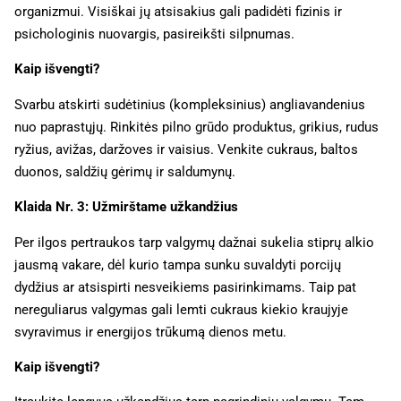
organizmui. Visiškai jų atsisakius gali padidėti fizinis ir
psichologinis nuovargis, pasireikšti silpnumas.
Kaip išvengti?
Svarbu atskirti sudėtinius (kompleksinius) angliavandenius
nuo paprastųjų. Rinkitės pilno grūdo produktus, grikius, rudus
ryžius, avižas, daržoves ir vaisius. Venkite cukraus, baltos
duonos, saldžių gėrimų ir saldumynų.
Klaida Nr. 3: Užmirštame užkandžius
Per ilgos pertraukos tarp valgymų dažnai sukelia stiprų alkio
jausmą vakare, dėl kurio tampa sunku suvaldyti porcijų
dydžius ar atsispirti nesveikiems pasirinkimams. Taip pat
nereguliarus valgymas gali lemti cukraus kiekio kraujyje
svyravimus ir energijos trūkumą dienos metu.
Kaip išvengti?