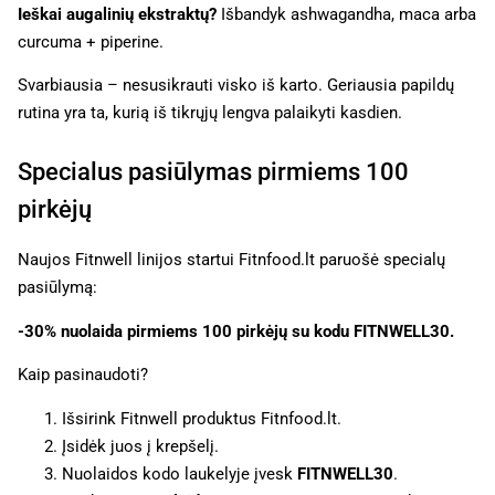
Ieškai augalinių ekstraktų?
Išbandyk ashwagandha, maca arba
curcuma + piperine.
Svarbiausia – nesusikrauti visko iš karto. Geriausia papildų
rutina yra ta, kurią iš tikrųjų lengva palaikyti kasdien.
Specialus pasiūlymas pirmiems 100
pirkėjų
Naujos Fitnwell linijos startui Fitnfood.lt paruošė specialų
pasiūlymą:
-30% nuolaida pirmiems 100 pirkėjų su kodu FITNWELL30.
Kaip pasinaudoti?
Išsirink Fitnwell produktus Fitnfood.lt.
Įsidėk juos į krepšelį.
Nuolaidos kodo laukelyje įvesk
FITNWELL30
.