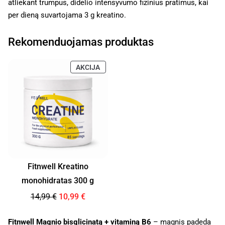
atliekant trumpus, didelio intensyvumo fizinius pratimus, kai
per dieną suvartojama 3 g kreatino.
Rekomenduojamas produktas
AKCIJA
Fitnwell Kreatino
monohidratas 300 g
14,99
€
10,99
€
Fitnwell Magnio bisglicinatą + vitaminą B6
– magnis padeda