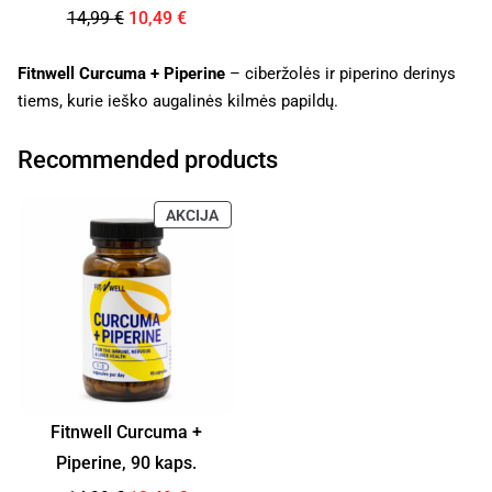
14,99
€
10,49
€
Fitnwell Curcuma + Piperine
– ciberžolės ir piperino derinys
tiems, kurie ieško augalinės kilmės papildų.
Recommended products
AKCIJA
Fitnwell Curcuma +
Piperine, 90 kaps.