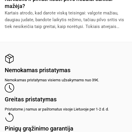
mažėja?
Kartais atrodo, kad darote viską teisingai: valgote mažiau,
daugiau judate, bandote laikytis režimo, tačiau pilvo sritis vis
tiek nesikeičia taip greitai, kaip norėtųsi. Tokiais atvejais
dažnai pradedama kaltinti
Nemokamas pristatymas
Nemokamas pristatymas visiems užsakymams nuo 39€.
Greitas pristatymas
Pristatome į namus ar paštomatus visoje Lietuvoje per 1-2 d. d.
Pinigų grąžinimo garantija