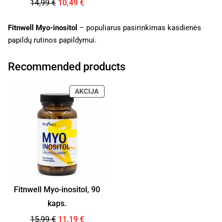
14,99
€
10,49
€
Fitnwell Myo-inositol
– populiarus pasirinkimas kasdienės
papildų rutinos papildymui.
Recommended products
AKCIJA
Fitnwell Myo-inositol, 90
kaps.
15,99
€
11,19
€