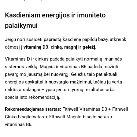
Kasdieniam energijos ir imuniteto
palaikymui
Jeigu nori susidėti paprastą kasdienę papildų bazę, atkreipk
dėmesį į
vitaminą D3, cinką, magnį ir geležį
.
Vitaminas D ir cinkas padeda palaikyti normalią imuninės
sistemos veiklą. Magnis ir vitaminas B6 padeda mažinti
pavargimo jausmą bei nuovargį. Geležis taip pat aktuali
energijos apykaitai ir nuovargio mažinimui, tačiau ją verta
rinktis atsakingai – ypač jei turi tyrimų rezultatus arba
specialisto rekomendaciją.
Rekomenduojamas startas:
Fitnwell Vitaminas D3 + Fitnwell
Cinko bisglicinatas + Fitnwell Magnio bisglicinatas +
vitaminas B6.