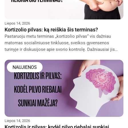
Liepos 14, 2026
Kortizolio pilvas: ką reiškia šis terminas?
Pastaruoju metu terminas „kortizolio pilvas“ vis dažniau
matomas socialiniuose tinkluose, sveikos gyvensenos
turinyje ir diskusijose apie svorio kontrolę. Dažniausiai jis
vartojamas kalbant apie pilvo srities riebalus, kurie, atrodo,
NAUJIENOS
Liepos 14, 2026
Kortizolis ir pilvas: kodėl pilvo riebalai sunkiai