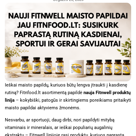
Ieškai maisto papildų, kuriuos būtų lengva įtraukti į kasdienę
rutiną? Fitnfood.lt asortimentą papildė
nauja Fitnwell produktų
linija
– kokybiški, patogūs ir skirtingiems poreikiams pritaikyti
maisto papildai aktyviems žmonėms.
Nesvarbu, ar sportuoji, daug dirbi, nori papildyti mitybą
vitaminais ir mineralais, ar ieškai populiarių augalinių
ekstraktų – Fitnwell linijoje rasi produktų, kuriuos paprasta