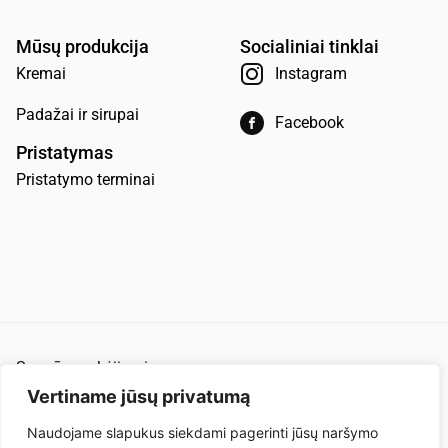
Mūsų produkcija
Socialiniai tinklai
Kremai
Instagram
Padažai ir sirupai
Facebook
Pristatymas
Pristatymo terminai
Saugūs mokėjimai
Pirkimo ir pardavimo taisyklės
Vertiname jūsų privatumą
Privatumo politika
Naudojame slapukus siekdami pagerinti jūsų naršymo