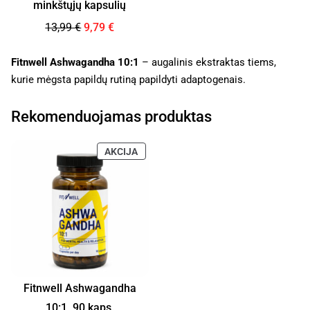
minkštųjų kapsulių
13,99
€
9,79
€
Fitnwell Ashwagandha 10:1
– augalinis ekstraktas tiems,
kurie mėgsta papildų rutiną papildyti adaptogenais.
Rekomenduojamas produktas
AKCIJA
Fitnwell Ashwagandha
10:1, 90 kaps.