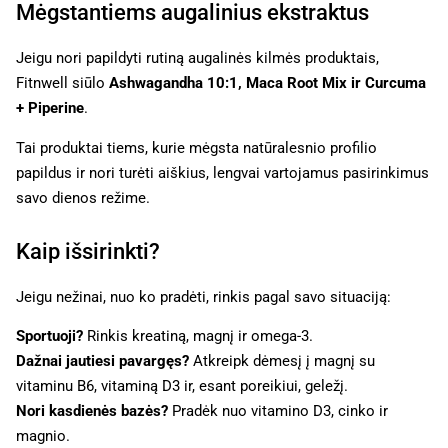
Mėgstantiems augalinius ekstraktus
Jeigu nori papildyti rutiną augalinės kilmės produktais,
Fitnwell siūlo
Ashwagandha 10:1, Maca Root Mix ir Curcuma
+ Piperine
.
Tai produktai tiems, kurie mėgsta natūralesnio profilio
papildus ir nori turėti aiškius, lengvai vartojamus pasirinkimus
savo dienos režime.
Kaip išsirinkti?
Jeigu nežinai, nuo ko pradėti, rinkis pagal savo situaciją:
Sportuoji?
Rinkis kreatiną, magnį ir omega-3.
Dažnai jautiesi pavargęs?
Atkreipk dėmesį į magnį su
vitaminu B6, vitaminą D3 ir, esant poreikiui, geležį.
Nori kasdienės bazės?
Pradėk nuo vitamino D3, cinko ir
magnio.