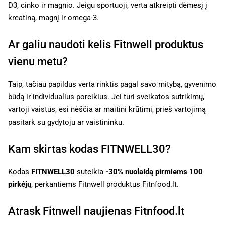
D3, cinko ir magnio. Jeigu sportuoji, verta atkreipti dėmesį į
kreatiną, magnį ir omega-3.
Ar galiu naudoti kelis Fitnwell produktus
vienu metu?
Taip, tačiau papildus verta rinktis pagal savo mitybą, gyvenimo
būdą ir individualius poreikius. Jei turi sveikatos sutrikimų,
vartoji vaistus, esi nėščia ar maitini krūtimi, prieš vartojimą
pasitark su gydytoju ar vaistininku.
Kam skirtas kodas FITNWELL30?
Kodas
FITNWELL30
suteikia
-30% nuolaidą pirmiems 100
pirkėjų
, perkantiems Fitnwell produktus Fitnfood.lt.
Atrask Fitnwell naujienas Fitnfood.lt