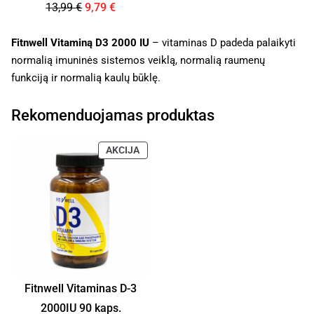
13,99
€
9,79
€
Fitnwell Vitaminą D3 2000 IU
– vitaminas D padeda palaikyti
normalią imuninės sistemos veiklą, normalią raumenų
funkciją ir normalią kaulų būklę.
Rekomenduojamas produktas
AKCIJA
Fitnwell Vitaminas D-3
2000IU 90 kaps.