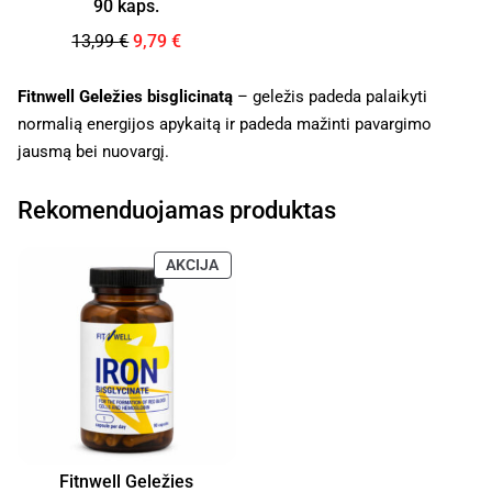
90 kaps.
13,99
€
9,79
€
Fitnwell Geležies bisglicinatą
– geležis padeda palaikyti
normalią energijos apykaitą ir padeda mažinti pavargimo
jausmą bei nuovargį.
Rekomenduojamas produktas
AKCIJA
Fitnwell Geležies