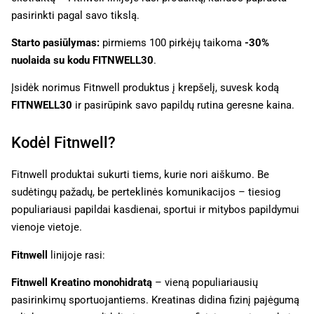
pasirinkti pagal savo tikslą.
Starto pasiūlymas:
pirmiems 100 pirkėjų taikoma
-30%
nuolaida su kodu FITNWELL30
.
Įsidėk norimus Fitnwell produktus į krepšelį, suvesk kodą
FITNWELL30
ir pasirūpink savo papildų rutina geresne kaina.
Kodėl Fitnwell?
Fitnwell produktai sukurti tiems, kurie nori aiškumo. Be
sudėtingų pažadų, be perteklinės komunikacijos – tiesiog
populiariausi papildai kasdienai, sportui ir mitybos papildymui
vienoje vietoje.
Fitnwell
linijoje rasi:
Fitnwell Kreatino monohidratą
– vieną populiariausių
pasirinkimų sportuojantiems. Kreatinas didina fizinį pajėgumą