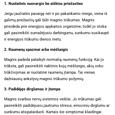
1. Nuolatinis nuovargis be aiškios priežasties
Jeigu jaučiatės pavargę net ir po pakankamo miego, viena iš
galimų priežasčių gali būti magnio trūkumas. Magnis
prisideda prie energijos apykaitos organizme, todėl jo stoka
gali pasireikšti sumažėjusiu darbingumu, sunkumu susikaupti
ir energijos trūkumu dienos metu.
2. Raumenų spazmai arba mėšlungis
Magnis padeda palaikyti normalią raumenų funkciją. Kai jo
trūksta, gali pasireikšti naktinis kojų mėšlungis, akių voko
trūkčiojimas ar nuolatinė raumenų įtampa. Tai vienas
dažniausių ankstyvų magnio trūkumo požymių.
3. Padidėjęs dirglumas ir įtampa
Magnis svarbus nervų sistemos veiklai. Jo trūkumas gali
pasireikšti padidėjusiu jautrumu stresui, emociniu dirglumu ar
sunkumu atsipalaiduoti. Kartais šie simptomai klaidingai