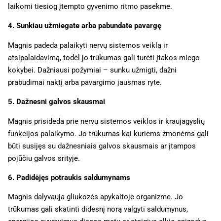
laikomi tiesiog įtempto gyvenimo ritmo pasekme.
4. Sunkiau užmiegate arba pabundate pavargę
Magnis padeda palaikyti nervų sistemos veiklą ir
atsipalaidavimą, todėl jo trūkumas gali turėti įtakos miego
kokybei. Dažniausi požymiai – sunku užmigti, dažni
prabudimai naktį arba pavargimo jausmas ryte.
5. Dažnesni galvos skausmai
Magnis prisideda prie nervų sistemos veiklos ir kraujagyslių
funkcijos palaikymo. Jo trūkumas kai kuriems žmonėms gali
būti susijęs su dažnesniais galvos skausmais ar įtampos
pojūčiu galvos srityje.
6. Padidėjęs potraukis saldumynams
Magnis dalyvauja gliukozės apykaitoje organizme. Jo
trūkumas gali skatinti didesnį norą valgyti saldumynus,