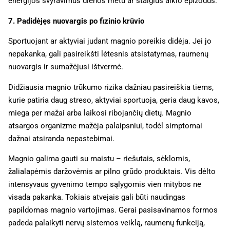
energijos svyravimus dienos metu ar staigius alkio epizodus.
7. Padidėjęs nuovargis po fizinio krūvio
Sportuojant ar aktyviai judant magnio poreikis didėja. Jei jo
nepakanka, gali pasireikšti lėtesnis atsistatymas, raumenų
nuovargis ir sumažėjusi ištvermė.
Didžiausia magnio trūkumo rizika dažniau pasireiškia tiems,
kurie patiria daug streso, aktyviai sportuoja, geria daug kavos,
miega per mažai arba laikosi ribojančių dietų. Magnio
atsargos organizme mažėja palaipsniui, todėl simptomai
dažnai atsiranda nepastebimai.
Magnio galima gauti su maistu – riešutais, sėklomis,
žalialapėmis daržovėmis ar pilno grūdo produktais. Vis dėlto
intensyvaus gyvenimo tempo sąlygomis vien mitybos ne
visada pakanka. Tokiais atvejais gali būti naudingas
papildomas magnio vartojimas. Gerai pasisavinamos formos
padeda palaikyti nervų sistemos veiklą, raumenų funkciją,