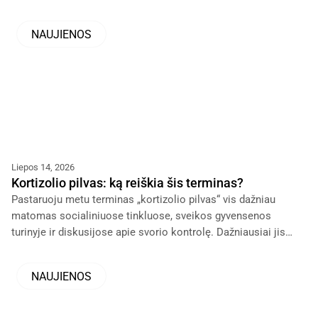
dažnai sudėtingiau.
NAUJIENOS
Liepos 14, 2026
Kortizolio pilvas: ką reiškia šis terminas?
Pastaruoju metu terminas „kortizolio pilvas“ vis dažniau
matomas socialiniuose tinkluose, sveikos gyvensenos
turinyje ir diskusijose apie svorio kontrolę. Dažniausiai jis
vartojamas kalbant apie pilvo srities riebalus, kurie, atrodo,
NAUJIENOS