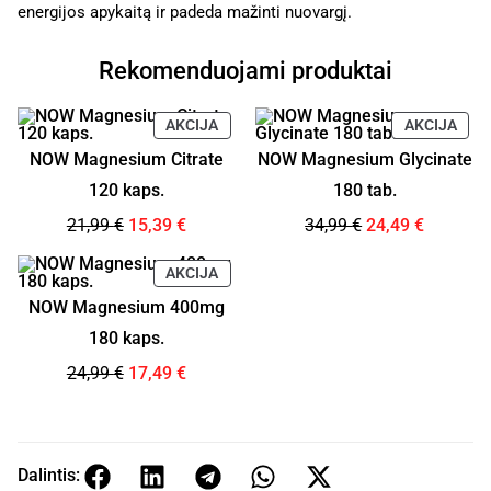
energijos apykaitą ir padeda mažinti nuovargį.
Rekomenduojami produktai
AKCIJA
AKCIJA
NOW Magnesium Citrate
NOW Magnesium Glycinate
120 kaps.
180 tab.
21,99
€
15,39
€
34,99
€
24,49
€
AKCIJA
NOW Magnesium 400mg
180 kaps.
24,99
€
17,49
€
Dalintis: