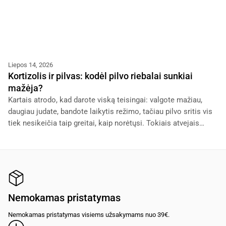
Liepos 14, 2026
Kortizolis ir pilvas: kodėl pilvo riebalai sunkiai
mažėja?
Kartais atrodo, kad darote viską teisingai: valgote mažiau,
daugiau judate, bandote laikytis režimo, tačiau pilvo sritis vis
tiek nesikeičia taip greitai, kaip norėtųsi. Tokiais atvejais
dažnai pradedama kaltinti
Nemokamas pristatymas
Nemokamas pristatymas visiems užsakymams nuo 39€.