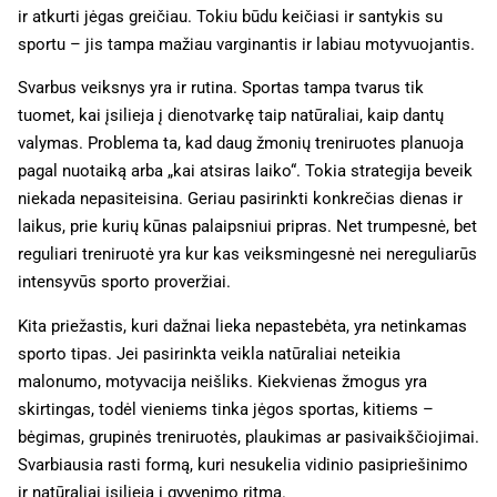
ir atkurti jėgas greičiau. Tokiu būdu keičiasi ir santykis su
sportu – jis tampa mažiau varginantis ir labiau motyvuojantis.
Svarbus veiksnys yra ir rutina. Sportas tampa tvarus tik
tuomet, kai įsilieja į dienotvarkę taip natūraliai, kaip dantų
valymas. Problema ta, kad daug žmonių treniruotes planuoja
pagal nuotaiką arba „kai atsiras laiko“. Tokia strategija beveik
niekada nepasiteisina. Geriau pasirinkti konkrečias dienas ir
laikus, prie kurių kūnas palaipsniui pripras. Net trumpesnė, bet
reguliari treniruotė yra kur kas veiksmingesnė nei nereguliarūs
intensyvūs sporto proveržiai.
Kita priežastis, kuri dažnai lieka nepastebėta, yra netinkamas
sporto tipas. Jei pasirinkta veikla natūraliai neteikia
malonumo, motyvacija neišliks. Kiekvienas žmogus yra
skirtingas, todėl vieniems tinka jėgos sportas, kitiems –
bėgimas, grupinės treniruotės, plaukimas ar pasivaikščiojimai.
Svarbiausia rasti formą, kuri nesukelia vidinio pasipriešinimo
ir natūraliai įsilieja į gyvenimo ritmą.