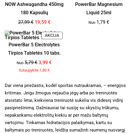
NOW Ashwagandha 450mg
PowerBar Magnesium
180 Kapsulių
Liquid 25ml
27,99
€
19,59
€
1,79
€
Nuo
AKCIJA
PowerBar 5 Electrolytes
Tirpios Tabletės 10 tabs.
5,79
€
3,99
€
Nuo
Sutaupykite
1,80
€
Dar viena priežastis, kodėl sportas nutraukiamas, – energijos
kritimas. Jeigu žmogus nejaučia jėgų arba po treniruotės
atsistato lėtai, kiekviena treniruotė sukelia vis didesnį vidinį
pasipriešinimą. Dažniausiai tai susiję su skysčių trūkumu,
nepakankamu elektrolitų kiekiu ar per mažu baltymų
vartojimu. Tinkamas hidratacijos palaikymas, kartu su
baltymais po treniruotės, leidžia sumažinti raumenų nuovargį