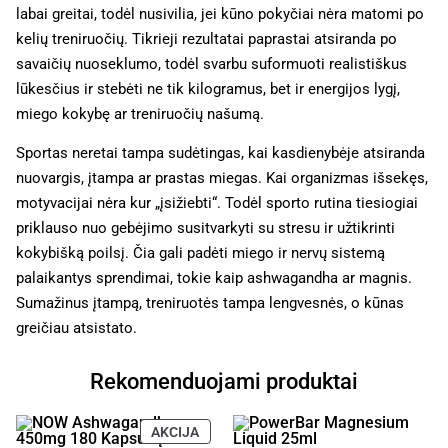
labai greitai, todėl nusivilia, jei kūno pokyčiai nėra matomi po
kelių treniruočių. Tikrieji rezultatai paprastai atsiranda po
savaičių nuoseklumo, todėl svarbu suformuoti realistiškus
lūkesčius ir stebėti ne tik kilogramus, bet ir energijos lygį,
miego kokybę ar treniruočių našumą.
Sportas neretai tampa sudėtingas, kai kasdienybėje atsiranda
nuovargis, įtampa ar prastas miegas. Kai organizmas išsekęs,
motyvacijai nėra kur „įsižiebti“. Todėl sporto rutina tiesiogiai
priklauso nuo gebėjimo susitvarkyti su stresu ir užtikrinti
kokybišką poilsį. Čia gali padėti miego ir nervų sistemą
palaikantys sprendimai, tokie kaip ashwagandha ar magnis.
Sumažinus įtampą, treniruotės tampa lengvesnės, o kūnas
greičiau atsistato.
Rekomenduojami produktai
AKCIJA