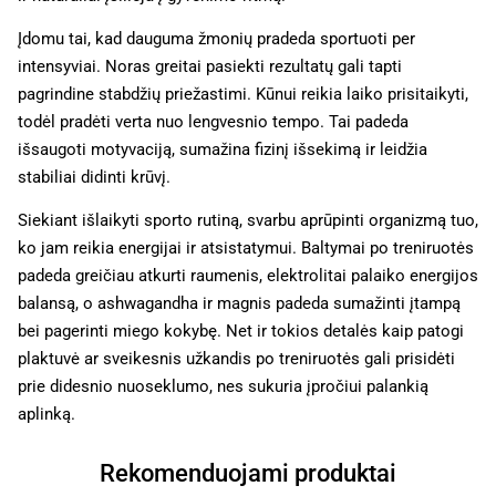
Įdomu tai, kad dauguma žmonių pradeda sportuoti per
intensyviai. Noras greitai pasiekti rezultatų gali tapti
pagrindine stabdžių priežastimi. Kūnui reikia laiko prisitaikyti,
todėl pradėti verta nuo lengvesnio tempo. Tai padeda
išsaugoti motyvaciją, sumažina fizinį išsekimą ir leidžia
stabiliai didinti krūvį.
Siekiant išlaikyti sporto rutiną, svarbu aprūpinti organizmą tuo,
ko jam reikia energijai ir atsistatymui. Baltymai po treniruotės
padeda greičiau atkurti raumenis, elektrolitai palaiko energijos
balansą, o ashwagandha ir magnis padeda sumažinti įtampą
bei pagerinti miego kokybę. Net ir tokios detalės kaip patogi
plaktuvė ar sveikesnis užkandis po treniruotės gali prisidėti
prie didesnio nuoseklumo, nes sukuria įpročiui palankią
aplinką.
Rekomenduojami produktai