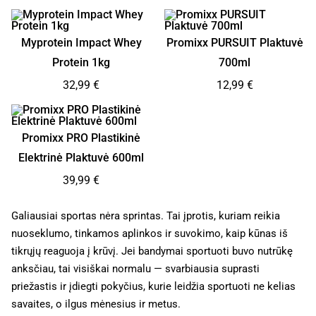
Myprotein Impact Whey
Promixx PURSUIT Plaktuvė
Protein 1kg
700ml
32,99
€
12,99
€
Promixx PRO Plastikinė
Elektrinė Plaktuvė 600ml
39,99
€
Galiausiai sportas nėra sprintas. Tai įprotis, kuriam reikia
nuoseklumo, tinkamos aplinkos ir suvokimo, kaip kūnas iš
tikrųjų reaguoja į krūvį. Jei bandymai sportuoti buvo nutrūkę
anksčiau, tai visiškai normalu — svarbiausia suprasti
priežastis ir įdiegti pokyčius, kurie leidžia sportuoti ne kelias
savaites, o ilgus mėnesius ir metus.