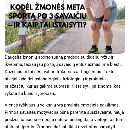
Daugelis žmonių sporto rutiną pradeda su dideliu ryžtu ir
įkvėpimu, tačiau jau po trijų savaičių entuziazmas ima blėsti.
Dažniausiai tai nėra valios trūkumas ar tingėjimas. Tokie
atvejai kyla dėl psichologinių, fiziologinių ir praktinių
priežasčių, kurias galima suprasti ir ištaisyti, jei žinome, kas
vyksta su kūnu ir įpročiais.
Vienas ryškiausių veiksnių yra pradinis emocinis pakilimas.
Pirmos savaitės motyvacija būna paremta susižavėjimu nauja
pradžia, tačiau ši emocija natūraliai dingsta, o vietoje jos turi
atsirasti įprotis. Žmonės dažnai tikisi rezultatus pamatyti