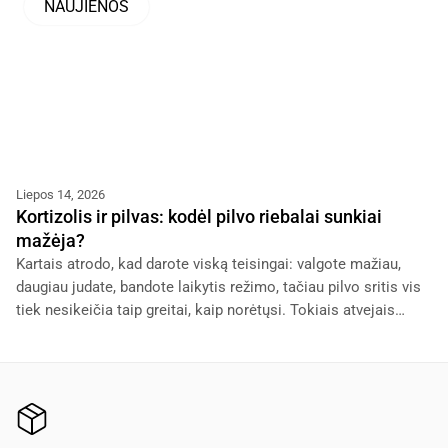
NAUJIENOS
Liepos 14, 2026
Kortizolis ir pilvas: kodėl pilvo riebalai sunkiai
mažėja?
Kartais atrodo, kad darote viską teisingai: valgote mažiau,
daugiau judate, bandote laikytis režimo, tačiau pilvo sritis vis
tiek nesikeičia taip greitai, kaip norėtųsi. Tokiais atvejais
dažnai pradedama kaltinti