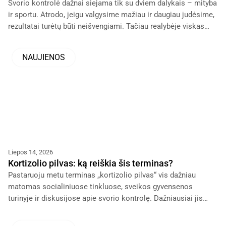
Svorio kontrolė dažnai siejama tik su dviem dalykais – mityba
ir sportu. Atrodo, jeigu valgysime mažiau ir daugiau judėsime,
rezultatai turėtų būti neišvengiami. Tačiau realybėje viskas
dažnai sudėtingiau.
NAUJIENOS
Liepos 14, 2026
Kortizolio pilvas: ką reiškia šis terminas?
Pastaruoju metu terminas „kortizolio pilvas“ vis dažniau
matomas socialiniuose tinkluose, sveikos gyvensenos
turinyje ir diskusijose apie svorio kontrolę. Dažniausiai jis
vartojamas kalbant apie pilvo srities riebalus, kurie, atrodo,