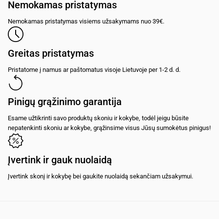
Nemokamas pristatymas
Nemokamas pristatymas visiems užsakymams nuo 39€.
Greitas pristatymas
Pristatome į namus ar paštomatus visoje Lietuvoje per 1-2 d. d.
Pinigų grąžinimo garantija
Esame užtikrinti savo produktų skoniu ir kokybe, todėl jeigu būsite
nepatenkinti skoniu ar kokybe, grąžinsime visus Jūsų sumokėtus pinigus!
Įvertink ir gauk nuolaidą
Įvertink skonį ir kokybę bei gaukite nuolaidą sekančiam užsakymui.