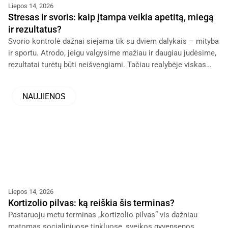
Liepos 14, 2026
Stresas ir svoris: kaip įtampa veikia apetitą, miegą
ir rezultatus?
Svorio kontrolė dažnai siejama tik su dviem dalykais – mityba
ir sportu. Atrodo, jeigu valgysime mažiau ir daugiau judėsime,
rezultatai turėtų būti neišvengiami. Tačiau realybėje viskas
dažnai sudėtingiau.
NAUJIENOS
Liepos 14, 2026
Kortizolio pilvas: ką reiškia šis terminas?
Pastaruoju metu terminas „kortizolio pilvas“ vis dažniau
matomas socialiniuose tinkluose, sveikos gyvensenos