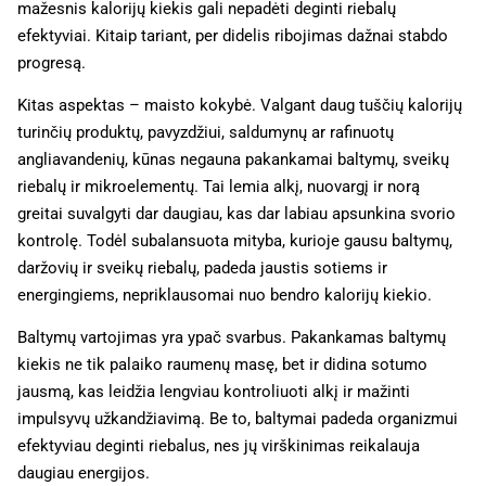
mažesnis kalorijų kiekis gali nepadėti deginti riebalų
efektyviai. Kitaip tariant, per didelis ribojimas dažnai stabdo
progresą.
Kitas aspektas – maisto kokybė. Valgant daug tuščių kalorijų
turinčių produktų, pavyzdžiui, saldumynų ar rafinuotų
angliavandenių, kūnas negauna pakankamai baltymų, sveikų
riebalų ir mikroelementų. Tai lemia alkį, nuovargį ir norą
greitai suvalgyti dar daugiau, kas dar labiau apsunkina svorio
kontrolę. Todėl subalansuota mityba, kurioje gausu baltymų,
daržovių ir sveikų riebalų, padeda jaustis sotiems ir
energingiems, nepriklausomai nuo bendro kalorijų kiekio.
Baltymų vartojimas yra ypač svarbus. Pakankamas baltymų
kiekis ne tik palaiko raumenų masę, bet ir didina sotumo
jausmą, kas leidžia lengviau kontroliuoti alkį ir mažinti
impulsyvų užkandžiavimą. Be to, baltymai padeda organizmui
efektyviau deginti riebalus, nes jų virškinimas reikalauja
daugiau energijos.