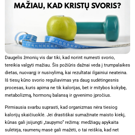
Daugelis žmonių vis dar tiki, kad norint numesti svorio,
tereikia valgyti mažiau. Šis požiūris dažnai veda į trumpalaikes
dietas, nuovargį ir nusivylimą, kai rezultatai ilgainiui neateina.
Iš tiesų kūno svorio reguliavimas yra daug sudėtingesnis
procesas, kuris apima ne tik kalorijas, bet ir mitybos kokybę,
metabolizmą, hormonų balansą ir gyvenimo įpročius.
Pirmiausia svarbu suprasti, kad organizmas nėra tiesiog
kalorijų skaičiuoklė. Jei drastiškai sumažinate maisto kiekį,
kūnas gali įsijungti „taupymo“ režimą: medžiagų apykaita
sulėtėja, raumenų masė gali mažėti, o tai reiškia, kad net