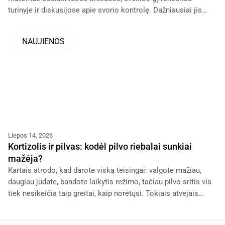
turinyje ir diskusijose apie svorio kontrolę. Dažniausiai jis
vartojamas kalbant apie pilvo srities riebalus, kurie, atrodo,
NAUJIENOS
Liepos 14, 2026
Kortizolis ir pilvas: kodėl pilvo riebalai sunkiai
mažėja?
Kartais atrodo, kad darote viską teisingai: valgote mažiau,
daugiau judate, bandote laikytis režimo, tačiau pilvo sritis vis
tiek nesikeičia taip greitai, kaip norėtųsi. Tokiais atvejais
dažnai pradedama kaltinti