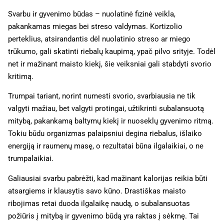
Svarbu ir gyvenimo būdas – nuolatinė fizinė veikla,
pakankamas miegas bei streso valdymas. Kortizolio
perteklius, atsirandantis dėl nuolatinio streso ar miego
trūkumo, gali skatinti riebalų kaupimą, ypač pilvo srityje. Todėl
net ir mažinant maisto kiekį, šie veiksniai gali stabdyti svorio
kritimą.
Trumpai tariant, norint numesti svorio, svarbiausia ne tik
valgyti mažiau, bet valgyti protingai, užtikrinti subalansuotą
mitybą, pakankamą baltymų kiekį ir nuoseklų gyvenimo ritmą.
Tokiu būdu organizmas palaipsniui degina riebalus, išlaiko
energiją ir raumenų masę, o rezultatai būna ilgalaikiai, o ne
trumpalaikiai.
Galiausiai svarbu pabrėžti, kad mažinant kalorijas reikia būti
atsargiems ir klausytis savo kūno. Drastiškas maisto
ribojimas retai duoda ilgalaikę naudą, o subalansuotas
požiūris į mitybą ir gyvenimo būdą yra raktas į sėkmę. Tai