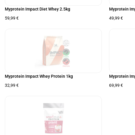
Myprotein Impact Diet Whey 2.5kg
Myprotein Im
59,99
€
49,99
€
Myprotein Impact Whey Protein 1kg
Myprotein Im
32,99
€
69,99
€