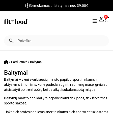
Nemokamas pristatymas nuo 39.00€
0
Parduotuvė
Baltymai
Baltymai
Baltymai – vieni svarbiausių maisto papildų sportininkams ir
aktyviems žmonėms, kurie padeda auginti raumenų masę, greičiau
atsistatyti po treniruočių bei palaikyti subalansuotą mitybą.
Baltymų maisto papildai yra nepakeičiami tiek jėgos, tiek ištvermės
sporto šakose.
Tinka tiek profesionaliems sportininkams, tiek sporto entuziastams,