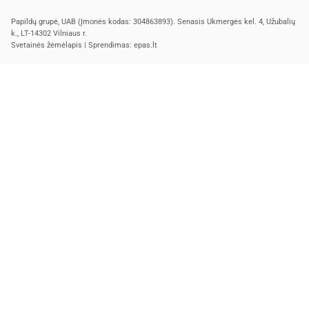
Papildų grupė, UAB (Įmonės kodas: 304863893). Senasis Ukmergės kel. 4, Užubalių
k., LT-14302 Vilniaus r.
Svetainės žėmėlapis
| Sprendimas:
epas.lt