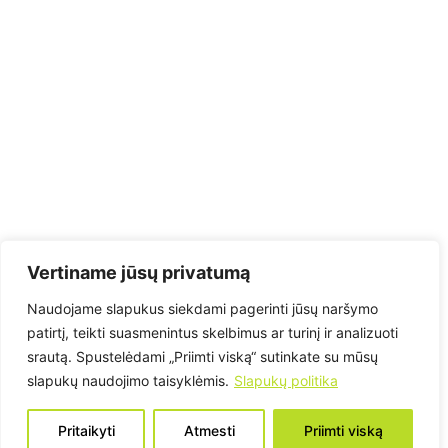
Vertiname jūsų privatumą
Naudojame slapukus siekdami pagerinti jūsų naršymo
patirtį, teikti suasmenintus skelbimus ar turinį ir analizuoti
srautą. Spustelėdami „Priimti viską“ sutinkate su mūsų
slapukų naudojimo taisyklėmis.
Slapukų politika
Pritaikyti
Atmesti
Priimti viską