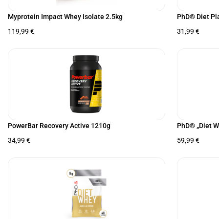
Myprotein Impact Whey Isolate 2.5kg
PhD® Diet Pla
119,99
€
31,99
€
PowerBar Recovery Active 1210g
PhD® „Diet Wh
34,99
€
59,99
€