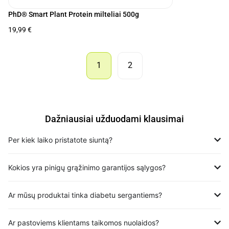
PhD® Smart Plant Protein milteliai 500g
19,99
€
1
2
Dažniausiai užduodami klausimai
Per kiek laiko pristatote siuntą?
Kokios yra pinigų grąžinimo garantijos sąlygos?
Ar mūsų produktai tinka diabetu sergantiems?
Ar pastoviems klientams taikomos nuolaidos?