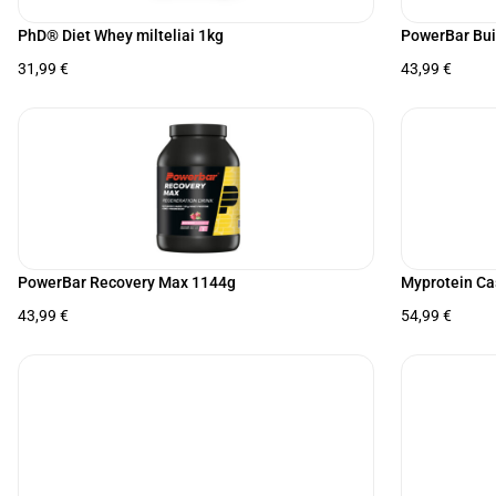
PhD® Diet Whey milteliai 1kg
PowerBar Bui
31,99
€
43,99
€
PowerBar Recovery Max 1144g
Myprotein Ca
43,99
€
54,99
€