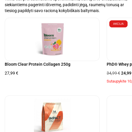
siekiantiems pagerinti ištvermę, padidinti jėgą, raumenų tonusą ar
tiesiog papildyti savo racioną kokybiškais baltymais.
AKCIJA
Bloom Clear Protein Collagen 250g
PhD® Whey pr
27,99
€
34,99
€
24,9
Sutaupykite
10