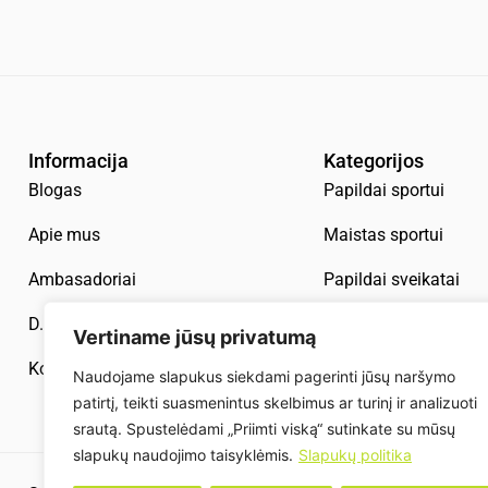
Informacija
Kategorijos
Blogas
Papildai sportui
Apie mus
Maistas sportui
Ambasadoriai
Papildai sveikatai
D. U. K.
Aksesuarai
Vertiname jūsų privatumą
Kontaktai
Naudojame slapukus siekdami pagerinti jūsų naršymo
patirtį, teikti suasmenintus skelbimus ar turinį ir analizuoti
srautą. Spustelėdami „Priimti viską“ sutinkate su mūsų
slapukų naudojimo taisyklėmis.
Slapukų politika