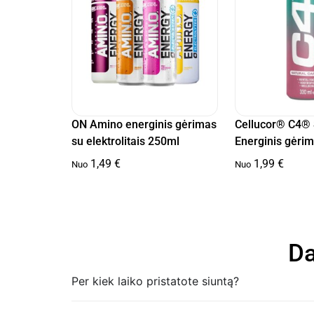
ON Amino energinis gėrimas
Cellucor® C4®
su elektrolitais 250ml
Energinis gėri
1,49
€
1,99
€
Nuo
Nuo
Da
Per kiek laiko pristatote siuntą?