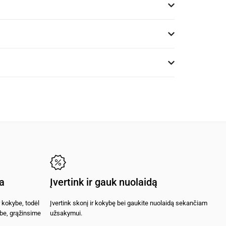
ja
Įvertink ir gauk nuolaidą
 kokybe, todėl
Įvertink skonį ir kokybę bei gaukite nuolaidą sekančiam
ybe, grąžinsime
užsakymui.