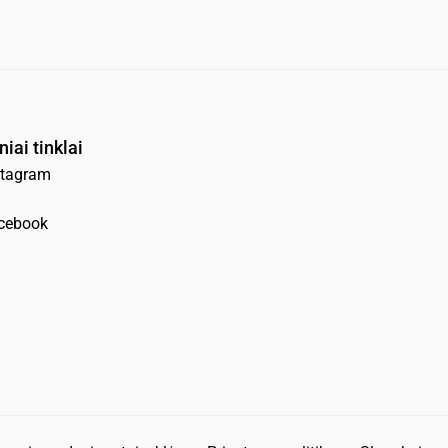
niai tinklai
stagram
cebook