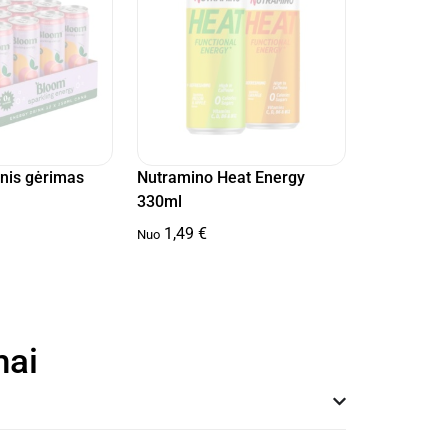
nis gėrimas
Nutramino Heat Energy
330ml
1,49
€
Nuo
mai