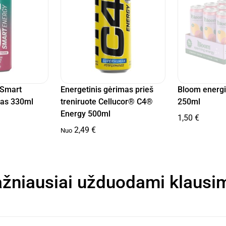
 Smart
Energetinis gėrimas prieš
Bloom energi
mas 330ml
treniruote Cellucor® C4®
250ml
Energy 500ml
1,50
€
2,49
€
Nuo
žniausiai užduodami klausi