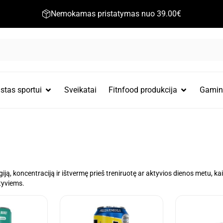
Nemokamas pristatymas nuo 39.00€
stas sportui
Sveikatai
Fitnfood produkcija
Gamint
giją, koncentraciją ir ištvermę prieš treniruotę ar aktyvios dienos metu, 
ktyviems.