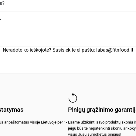
s?
?
?
Neradote ko ieškojote? Susisiekite el paštu:
labas@fitnfood.lt
istatymas
Pinigų grąžinimo garanti
s ar paštomatus visoje Lietuvoje per 1-
Esame užtikrinti savo produktų skoniu ir
jeigu būsite nepatenkinti skoniu ar kok
visus Jūsų sumokėtus pinigus!