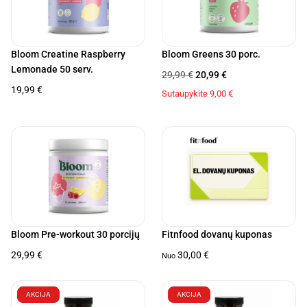
Bloom Creatine Raspberry
Bloom Greens 30 porc.
Lemonade 50 serv.
29,99
€
20,99
€
19,99
€
Sutaupykite
9,00
€
Bloom Pre-workout 30 porcijų
Fitnfood dovanų kuponas
29,99
€
30,00
€
Nuo
AKCIJA
AKCIJA