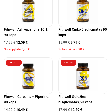
Fitnwell Ashwagandha 10:1,
Fitnwell Cinko Bisglicinatas 90
90 kaps.
kaps.
17,99
€
12,59
€
13,99
€
9,79
€
Sutaupykite
5,40
€
Sutaupykite
4,20
€
AKCIJA
AKCIJA
Fitnwell Curcuma + Piperine,
Fitnwell Geležies
90 kaps.
bisglicinatas, 90 kaps.
14,99
€
10,49
€
17,99
€
12,59
€