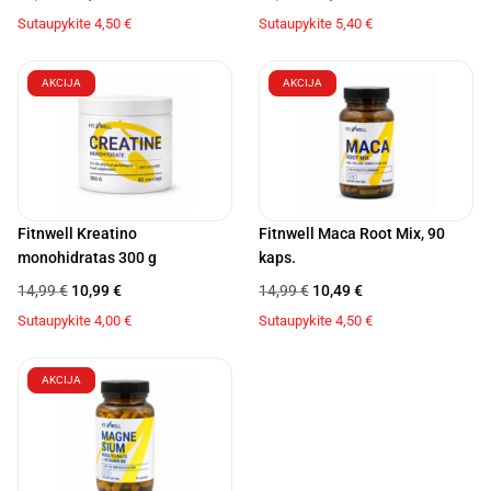
Sutaupykite
4,50
€
Sutaupykite
5,40
€
AKCIJA
AKCIJA
Fitnwell Kreatino
Fitnwell Maca Root Mix, 90
monohidratas 300 g
kaps.
14,99
€
10,99
€
14,99
€
10,49
€
Sutaupykite
4,00
€
Sutaupykite
4,50
€
AKCIJA