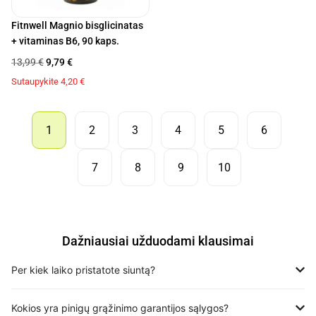
Fitnwell Magnio bisglicinatas
+ vitaminas B6, 90 kaps.
13,99
€
9,79
€
Sutaupykite
4,20
€
1
2
3
4
5
6
7
8
9
10
Dažniausiai užduodami klausimai
Per kiek laiko pristatote siuntą?
Kokios yra pinigų grąžinimo garantijos sąlygos?