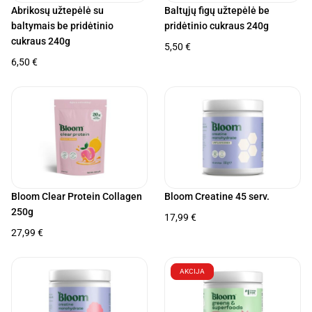
Abrikosų užtepėlė su
Baltųjų figų užtepėlė be
baltymais be pridėtinio
pridėtinio cukraus 240g
cukraus 240g
5,50
€
6,50
€
Bloom Clear Protein Collagen
Bloom Creatine 45 serv.
250g
17,99
€
27,99
€
AKCIJA