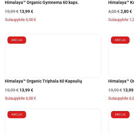
Himalaya™ Organic Gymnema 60 kaps.
Himalaya™ Kof
19,99
€
13,99
€
4,00
€
2,80
€
Sutaupykite
6,00
€
Sutaupykite
1,
AKCIJA
AKCIJA
Himalaya™ Organic Triphala 60 Kapsulių
Himalaya™ Or
19,99
€
13,99
€
19,99
€
13,9
Sutaupykite
6,00
€
Sutaupykite
6,
AKCIJA
AKCIJA