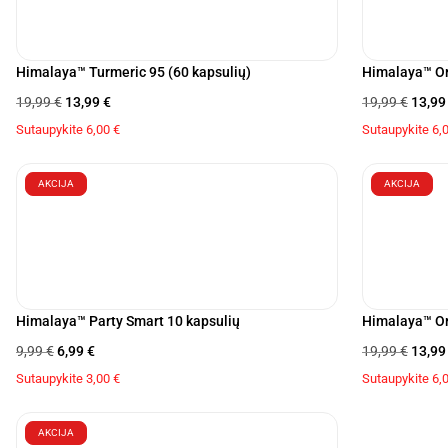
Himalaya™ Turmeric 95 (60 kapsulių)
Himalaya™ Or
19,99
€
13,99
€
19,99
€
13,9
Sutaupykite
6,00
€
Sutaupykite
6,
AKCIJA
AKCIJA
Himalaya™ Party Smart 10 kapsulių
Himalaya™ Or
9,99
€
6,99
€
19,99
€
13,9
Sutaupykite
3,00
€
Sutaupykite
6,
AKCIJA