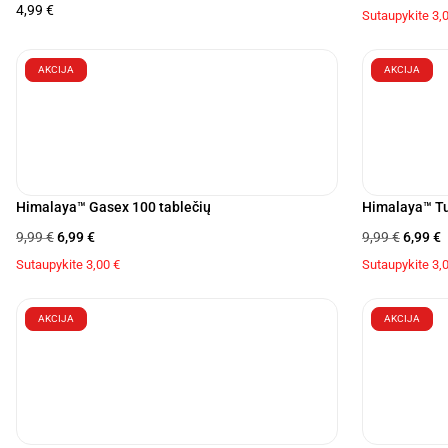
4,99
€
Sutaupykite
3,
AKCIJA
AKCIJA
Himalaya™ Gasex 100 tablečių
Himalaya™ Tu
9,99
€
6,99
€
9,99
€
6,99
€
Sutaupykite
3,00
€
Sutaupykite
3,
AKCIJA
AKCIJA