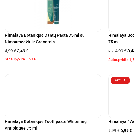
Himalaya Botanique Dantų Pasta 75 ml su
Himalaya Bot
Nimbamedžiu ir Granatais
75 ml
4,99
€
3,49
€
4,99
€
3,
Nuo
Sutaupykite
1,50
€
Sutaupykite
1,
AKCIJA
Himalaya Botanique Toothpaste Whitening
Himalaya™ As
Antiplaque 75 ml
9,99
€
6,99
€