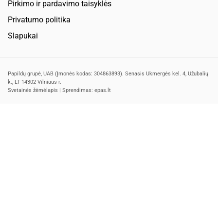
Pirkimo ir pardavimo taisyklės
Privatumo politika
Slapukai
Papildų grupė, UAB (Įmonės kodas: 304863893). Senasis Ukmergės kel. 4, Užubalių
k., LT-14302 Vilniaus r.
Svetainės žėmėlapis
| Sprendimas:
epas.lt