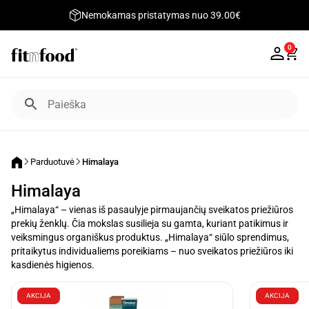
Nemokamas pristatymas nuo 39.00€
0
Parduotuvė
Himalaya
Himalaya
„Himalaya“ – vienas iš pasaulyje pirmaujančių sveikatos priežiūros
prekių ženklų. Čia mokslas susilieja su gamta, kuriant patikimus ir
veiksmingus organiškus produktus. „Himalaya“ siūlo sprendimus,
pritaikytus individualiems poreikiams – nuo sveikatos priežiūros iki
kasdienės higienos.
AKCIJA
AKCIJA