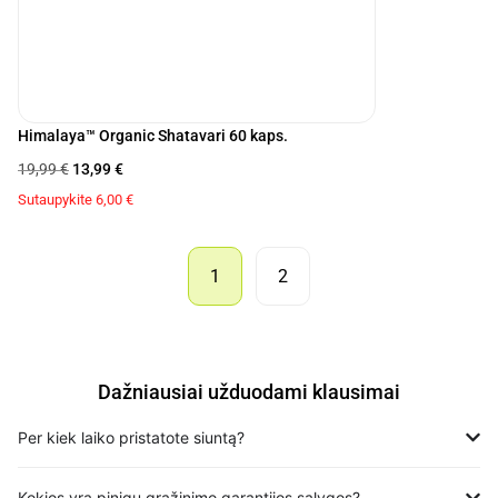
Himalaya™ Organic Shatavari 60 kaps.
19,99
€
13,99
€
Sutaupykite
6,00
€
1
2
Dažniausiai užduodami klausimai
Per kiek laiko pristatote siuntą?
Kokios yra pinigų grąžinimo garantijos sąlygos?